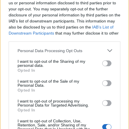
us or personal information disclosed to third parties prior to
Έρχεται η 11η Ρακοβραδιά στη Διασταύρωση
your opt-out. You may separately opt-out of the further
Ραφήνας
disclosure of your personal information by third parties on the
IAB’s list of downstream participants. This information may
ΕΚΔΗΛΩΣΕΙΣ
8 Αυγούστου, 2026
also be disclosed by us to third parties on the
IAB’s List of
Η 11η Ρακοβραδιά ετοιμάζεται να υποδεχθεί κατοίκους
Downstream Participants
that may further disclose it to other
και επισκέπτες στη Διασταύρωση Ραφήνας, το Σάββατο
third parties.
5 Σεπτεμβρίου, σε μια βραδιά...
Personal Data Processing Opt Outs
I want to opt-out of the Sharing of my
personal data.
Opted In
I want to opt-out of the Sale of my
Personal Data.
Opted In
I want to opt-out of processing my
Personal Data for Targeted Advertising.
Opted In
I want to opt-out of Collection, Use,
Retention, Sale, and/or Sharing of my