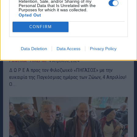
Retention, Sale, and/or Sharing of my
Personal Data that Is Unrelated with the
Purposes for which it was collected.
Opted Out
CONFIRM
Ο Περιβαλλοντικός και Πολιτιστικός
Σύλλογος «η ΔΙΩΝΗ» έκανε δωρεά στον
Data Deletion
Data Access
Privacy Policy
φιλοζωϊκό ”Πήγασος” – rpn
ΡΑΦΗΝΑ - ΠΙΚΕΡΜΙ
4 Απριλίου, 2024
Δ Ω Ρ Ε Α προς τον Φιλοζωικό «ΠΗΓΑΣΟΣ» με την
ευκαιρία της Παγκόσμιας ημέρας των Ζώων, 4 Απριλίου!
Ο...