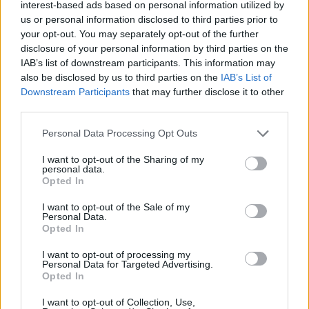
interest-based ads based on personal information utilized by
us or personal information disclosed to third parties prior to
your opt-out. You may separately opt-out of the further
disclosure of your personal information by third parties on the
Πικέρμι: Συνάντηση συλλόγου ”Η Διώνη” με
IAB’s list of downstream participants. This information may
Τσεβά- Δουβίτσα για θέματα του οικισμού –
also be disclosed by us to third parties on the
IAB’s List of
τι συζητήθηκε – rpn
Downstream Participants
that may further disclose it to other
ΡΑΦΗΝΑ - ΠΙΚΕΡΜΙ
18 Ιουλίου, 2024
third parties.
ΔΕΛΤΙΟ ΤΥΠΟΥ Περιβαλλοντικού & Πολιτιστικού
Personal Data Processing Opt Outs
Συλλόγου « η Δ Ι Ω Ν Η » Την Δευτέρα 15 Ιουλίου το
Διοικητικό συμβούλιό...
I want to opt-out of the Sharing of my
personal data.
Opted In
I want to opt-out of the Sale of my
Personal Data.
Opted In
I want to opt-out of processing my
Personal Data for Targeted Advertising.
Opted In
I want to opt-out of Collection, Use,