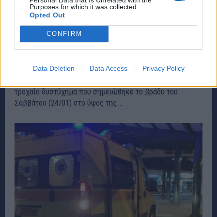
Purposes for which it was collected.
Opted Out
CONFIRM
Πάτρα: 19χρονος και 17χρονη τα θύματα του
τροχαίου δυστυχήματος στην Παραλία – rpn
ΕΙΔΗΣΕΙΣ
25 Ιανουαρίου, 2026
Data Deletion
Data Access
Privacy Policy
Συγκλονισμένη παραμένει η Πάτρα από το θανατηφόρο
τροχαίο δυστύχημα που σημειώθηκε το βράδυ του
Σαββάτου (24/01) στο ύψος της...