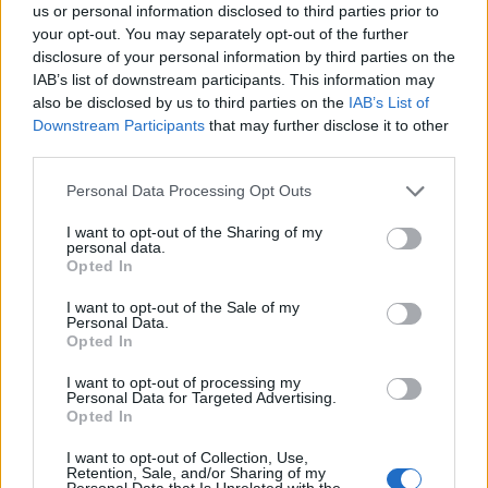
Θανατηφόρο τροχαίο στη Λεωφόρο
us or personal information disclosed to third parties prior to
Πικερμίου – Νεκρός 51χρονος οδηγός
your opt-out. You may separately opt-out of the further
μηχανής
disclosure of your personal information by third parties on the
IAB’s list of downstream participants. This information may
ΡΑΦΗΝΑ - ΠΙΚΕΡΜΙ
16 Απριλίου, 2026
also be disclosed by us to third parties on the
IAB’s List of
ΝΕΕΣ ΠΛΗΡΟΦΟΡΙΕΣ Θανατηφόρο τροχαίο δυστύχημα
Downstream Participants
that may further disclose it to other
third parties.
σημειώθηκε το μεσημέρι της Πέμπτης στην
Λ.Πικερμίου, με τραγικό απολογισμό τον θάνατο ενός
Personal Data Processing Opt Outs
51χρονου...
I want to opt-out of the Sharing of my
personal data.
Opted In
I want to opt-out of the Sale of my
Personal Data.
Opted In
I want to opt-out of processing my
Personal Data for Targeted Advertising.
Opted In
I want to opt-out of Collection, Use,
Retention, Sale, and/or Sharing of my
Personal Data that Is Unrelated with the