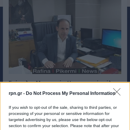
Ευάγγελος Μπουρνούς: Η εμπιστοσύνη όλων
των πολιτικών παρατάξεων αποτελεί
rpn.gr -
Do Not Process My Personal Information
αναγνώριση του μεγάλου έργου μας
ΡΑΦΗΝΑ - ΠΙΚΕΡΜΙ
26 Ιουλίου, 2023
If you wish to opt-out of the sale, sharing to third parties, or
processing of your personal or sensitive information for
Ενωτικός και έτοιμος να διεκδικήσει την επανεκλογή
targeted advertising by us, please use the below opt-out
της παράταξής του στη Διοίκηση του Δήμου Ραφήνας
section to confirm your selection. Please note that after your
Πικερμίου εμφανίζεται ο Δήμαρχος...