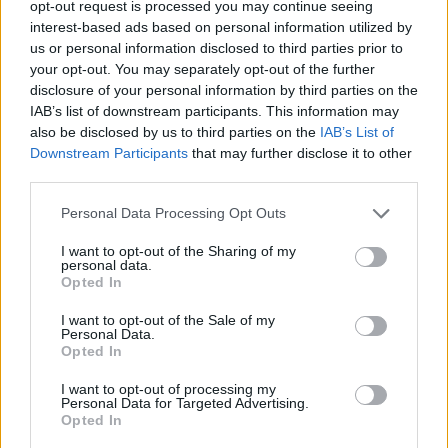
opt-out request is processed you may continue seeing
interest-based ads based on personal information utilized by
us or personal information disclosed to third parties prior to
your opt-out. You may separately opt-out of the further
disclosure of your personal information by third parties on the
IAB’s list of downstream participants. This information may
also be disclosed by us to third parties on the
IAB’s List of
Downstream Participants
that may further disclose it to other
third parties.
Personal Data Processing Opt Outs
I want to opt-out of the Sharing of my
personal data.
Opted In
I want to opt-out of the Sale of my
Ο Βαγγέλης Μπουρνούς στον ραδιοφωνικό
Personal Data.
Opted In
σταθμό 9,84 με τον Γιώργο Αποστολίδη
I want to opt-out of processing my
ΡΑΦΗΝΑ - ΠΙΚΕΡΜΙ
28 Ιουνίου, 2023
Personal Data for Targeted Advertising.
Μια πολύ ενδιαφέρουσα συνέντευξη του Βαγγέλη
Opted In
Μπουρνού στον ραδιοφωνικό σταθμό 9,84 με τον Γιώργο