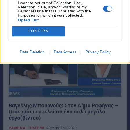
I want to opt-out of Collection, Use,
Αποστολίδη, μπορείτε να ακούσετε στο...
Retention, Sale, and/or Sharing of my
Personal Data that Is Unrelated with the
Purposes for which it was collected.
Opted Out
CONFIRM
Data Deletion
Data Access
Privacy Policy
Βαγγέλης Μπουρνούς: Στον Δήμο Ραφήνας –
Πικερμίου εκτελείται ένα πολύ μεγάλο
έργο(βίντεο)
ΡΑΦΗΝΑ - ΠΙΚΕΡΜΙ
20 Μαρτίου, 2023