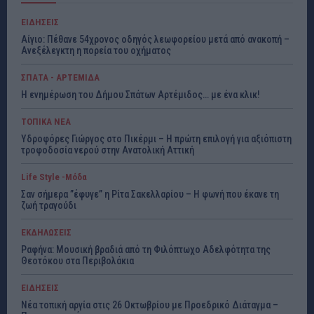
ΕΙΔΗΣΕΙΣ
Αίγιο: Πέθανε 54χρονος οδηγός λεωφορείου μετά από ανακοπή –
Ανεξέλεγκτη η πορεία του οχήματος
ΣΠΑΤΑ - ΑΡΤΕΜΙΔΑ
Η ενημέρωση του Δήμου Σπάτων Αρτέμιδος… με ένα κλικ!
ΤΟΠΙΚΑ ΝΕΑ
Υδροφόρες Γιώργος στο Πικέρμι – Η πρώτη επιλογή για αξιόπιστη
τροφοδοσία νερού στην Ανατολική Αττική
Life Style -Μόδα
Σαν σήμερα ”έφυγε” η Ρίτα Σακελλαρίου – Η φωνή που έκανε τη
ζωή τραγούδι
ΕΚΔΗΛΩΣΕΙΣ
Ραφήνα: Μουσική βραδιά από τη Φιλόπτωχο Αδελφότητα της
Θεοτόκου στα Περιβολάκια
ΕΙΔΗΣΕΙΣ
Νέα τοπική αργία στις 26 Οκτωβρίου με Προεδρικό Διάταγμα –