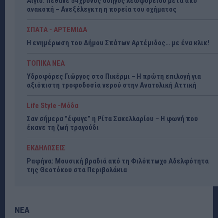
Αίγιο: Πέθανε 54χρονος οδηγός λεωφορείου μετά από
ανακοπή – Ανεξέλεγκτη η πορεία του οχήματος
ΣΠΑΤΑ - ΑΡΤΕΜΙΔΑ
Η ενημέρωση του Δήμου Σπάτων Αρτέμιδος… με ένα κλικ!
ΤΟΠΙΚΑ ΝΕΑ
Υδροφόρες Γιώργος στο Πικέρμι – Η πρώτη επιλογή για
αξιόπιστη τροφοδοσία νερού στην Ανατολική Αττική
Life Style -Μόδα
Σαν σήμερα ”έφυγε” η Ρίτα Σακελλαρίου – Η φωνή που
έκανε τη ζωή τραγούδι
ΕΚΔΗΛΩΣΕΙΣ
Ραφήνα: Μουσική βραδιά από τη Φιλόπτωχο Αδελφότητα
της Θεοτόκου στα Περιβολάκια
ΝΕΑ