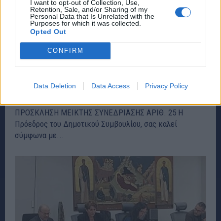
I want to opt-out of Collection, Use,
Retention, Sale, and/or Sharing of my
Personal Data that Is Unrelated with the
Purposes for which it was collected.
Opted Out
Το κατάλαβαν: Με μικτή συνεδρίαση το
CONFIRM
Δημοτικό Συμβούλιο Ραφήνας Πικερμίου
στις 11 Αυγούστου
Data Deletion
Data Access
Privacy Policy
ΡΑΦΗΝΑ - ΠΙΚΕΡΜΙ
7 Αυγούστου, 2026
Δημοτικό Συμβούλιο Ραφήνας Πικερμίου στις 11/8
ΠΡΟΣΚΛΗΣΗ ΜΕΙΚΤΗΣ ΣΥΝΕΔΡΙΑΣΗΣ ΑΡΙΘ. 25 Η
Πρόεδρος του Δημοτικού Συμβουλίου, σας καλεί
σύμφωνα με...