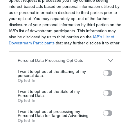
opt-out request is processed you may continue seeing
interest-based ads based on personal information utilized by
Σχέδια Πόλης – Οι ευθύνες της διοίκησης
us or personal information disclosed to third parties prior to
Τσεβά στον καθορισμό των τιμών μονάδας
your opt-out. You may separately opt-out of the further
και οι επιπτώσεις στην εισφορά σε χρήμα
disclosure of your personal information by third parties on the
των πολιτών
IAB’s list of downstream participants. This information may
ΡΑΦΗΝΑ - ΠΙΚΕΡΜΙ
7 Αυγούστου, 2026
also be disclosed by us to third parties on the
IAB’s List of
Downstream Participants
that may further disclose it to other
Σχέδια Πόλης – Οι ευθύνες της διοίκησης Τσεβά στον
third parties.
καθορισμό των τιμών μονάδας και οι επιπτώσεις στην
εισφορά σε...
Personal Data Processing Opt Outs
I want to opt-out of the Sharing of my
personal data.
Opted In
I want to opt-out of the Sale of my
Personal Data.
Opted In
I want to opt-out of processing my
Personal Data for Targeted Advertising.
Opted In