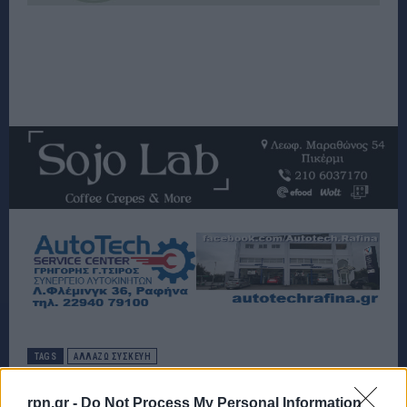
TAGS
ΑΛΛΆΖΩ ΣΥΣΚΕΥΉ
rpn.gr -
Do Not Process My Personal Information