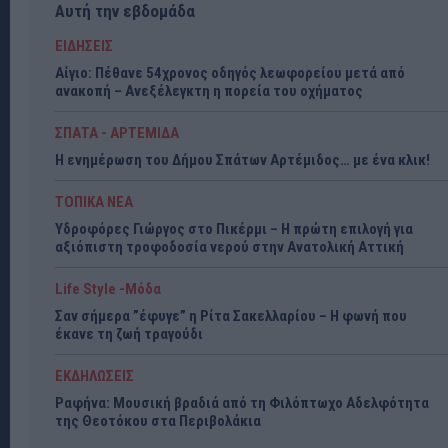
Αυτή την εβδομάδα
ΕΙΔΗΣΕΙΣ
Αίγιο: Πέθανε 54χρονος οδηγός λεωφορείου μετά από
ανακοπή – Ανεξέλεγκτη η πορεία του οχήματος
ΣΠΑΤΑ - ΑΡΤΕΜΙΔΑ
Η ενημέρωση του Δήμου Σπάτων Αρτέμιδος… με ένα κλικ!
ΤΟΠΙΚΑ ΝΕΑ
Υδροφόρες Γιώργος στο Πικέρμι – Η πρώτη επιλογή για
αξιόπιστη τροφοδοσία νερού στην Ανατολική Αττική
Life Style -Μόδα
Σαν σήμερα ”έφυγε” η Ρίτα Σακελλαρίου – Η φωνή που
έκανε τη ζωή τραγούδι
ΕΚΔΗΛΩΣΕΙΣ
Ραφήνα: Μουσική βραδιά από τη Φιλόπτωχο Αδελφότητα
της Θεοτόκου στα Περιβολάκια