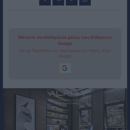
Μείνετε συνδεδεμένοι μέσω των Ειδήσεων
Google
rpn.gr Προσθήκη ως προτιμώμενης πηγής στην
Google