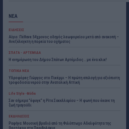
ΝΕΑ
ΕΙΔΗΣΕΙΣ
Αίγιο: Πέθανε 54χρονος οδηγός λεωφορείου μετά από ανακοπή –
Ανεξέλεγκτη η πορεία του οχήματος
ΣΠΑΤΑ - ΑΡΤΕΜΙΔΑ
Η ενημέρωση του Δήμου Σπάτων Αρτέμιδος… με ένα κλικ!
ΤΟΠΙΚΑ ΝΕΑ
Υδροφόρες Γιώργος στο Πικέρμι – Η πρώτη επιλογή για αξιόπιστη
τροφοδοσία νερού στην Ανατολική Αττική
Life Style -Μόδα
Σαν σήμερα ”έφυγε” η Ρίτα Σακελλαρίου – Η φωνή που έκανε τη
ζωή τραγούδι
ΕΚΔΗΛΩΣΕΙΣ
Ραφήνα: Μουσική βραδιά από τη Φιλόπτωχο Αδελφότητα της
Θεοτόκου στα Περιβολάκια