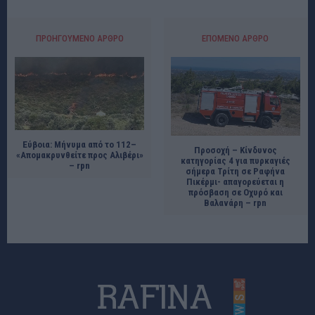
ΠΡΟΗΓΟΎΜΕΝΟ ΆΡΘΡΟ
ΕΠΌΜΕΝΟ ΆΡΘΡΟ
Εύβοια: Μήνυμα από το 112–
Προσοχή – Κίνδυνος
«Απομακρυνθείτε προς Αλιβέρι»
κατηγορίας 4 για πυρκαγιές
– rpn
σήμερα Τρίτη σε Ραφήνα
Πικέρμι- απαγορεύεται η
πρόσβαση σε Οχυρό και
Βαλανάρη – rpn