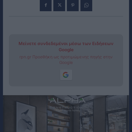
Μείνετε συνδεδεμένοι μέσω των Ειδήσεων
Google
rpn.gr Προσθήκη ως προτιμώμενης πηγής στην
Google