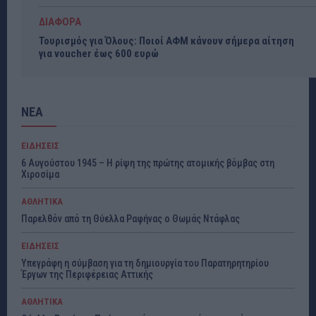
ΔΙΑΦΟΡΑ
Τουρισμός για Όλους: Ποιοί ΑΦΜ κάνουν σήμερα αίτηση
για voucher έως 600 ευρώ
ΝΕΑ
ΕΙΔΗΣΕΙΣ
6 Αυγούστου 1945 – Η ρίψη της πρώτης ατομικής βόμβας στη
Χιροσίμα
ΑΘΛΗΤΙΚΑ
Παρελθόν από τη Θύελλα Ραφήνας ο Θωμάς Ντάφλας
ΕΙΔΗΣΕΙΣ
Υπεγράφη η σύμβαση για τη δημιουργία του Παρατηρητηρίου
Έργων της Περιφέρειας Αττικής
ΑΘΛΗΤΙΚΑ