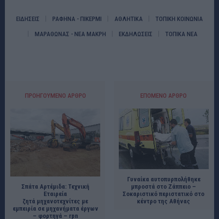
ΕΙΔΗΣΕΙΣ
ΡΑΦΗΝΑ - ΠΙΚΕΡΜΙ
ΑΘΛΗΤΙΚΑ
ΤΟΠΙΚΗ ΚΟΙΝΩΝΙΑ
ΜΑΡΑΘΩΝΑΣ - ΝΕΑ ΜΑΚΡΗ
ΕΚΔΗΛΩΣΕΙΣ
ΤΟΠΙΚΑ ΝΕΑ
ΠΡΟΗΓΟΎΜΕΝΟ ΆΡΘΡΟ
ΕΠΌΜΕΝΟ ΆΡΘΡΟ
Γυναίκα αυτοπυρπολήθηκε
Σπάτα Αρτέμιδα: Τεχνική
μπροστά στο Ζάππειο –
Εταιρεία
Σοκαριστικό περιστατικό στο
ζητά μηχανοτεχνίτες με
κέντρο της Αθήνας
εμπειρία σε μηχανήματα έργων
– φορτηγά – rpn