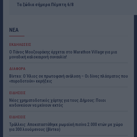
Τα ζώδια σήμερα Πέμπτη 6/8
ΝΕΑ
ΕΚΔΗΛΩΣΕΙΣ
Ο Πάνος Μουζουράκης έρχεται στο Marathon Village για μια
μοναδική καλοκαιρινή συναυλία!
ΔΙΑΦΟΡΑ
Βίντεο: Ο Ήλιος σε πρωτοφανή ανάλυση – Οι δίνες πλάσματος που
«πυροδοτούν» εκρήξεις
ΕΙΔΗΣΕΙΣ
Νέος χρηματοδοτικός χάρτης για τους Δήμους: Ποιοι
κινδυνεύουν να μείνουν εκτός
ΕΙΔΗΣΕΙΣ
Τράλλεις: Αποκαταστάθηκε ρωμαϊκή πισίνα 2.000 ετών με χώρο
για 300 λουόμενους (βίντεο)