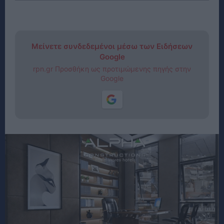
Μείνετε συνδεδεμένοι μέσω των Ειδήσεων
Google
rpn.gr Προσθήκη ως προτιμώμενης πηγής στην
Google