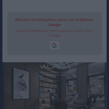
Μείνετε συνδεδεμένοι μέσω των Ειδήσεων
Google
rpn.gr Προσθήκη ως προτιμώμενης πηγής στην
Google