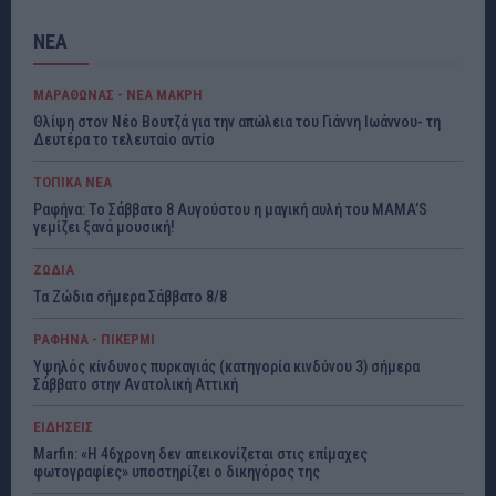
ΝΕΑ
ΜΑΡΑΘΩΝΑΣ - ΝΕΑ ΜΑΚΡΗ
Θλίψη στον Νέο Βουτζά για την απώλεια του Γιάννη Ιωάννου- τη
Δευτέρα το τελευταίο αντίο
ΤΟΠΙΚΑ ΝΕΑ
Ραφήνα: Το Σάββατο 8 Αυγούστου η μαγική αυλή του MAMA’S
γεμίζει ξανά μουσική!
ΖΩΔΙΑ
Τα Ζώδια σήμερα Σάββατο 8/8
ΡΑΦΗΝΑ - ΠΙΚΕΡΜΙ
Υψηλός κίνδυνος πυρκαγιάς (κατηγορία κινδύνου 3) σήμερα
Σάββατο στην Ανατολική Αττική
ΕΙΔΗΣΕΙΣ
Marfin: «Η 46χρονη δεν απεικονίζεται στις επίμαχες
φωτογραφίες» υποστηρίζει ο δικηγόρος της