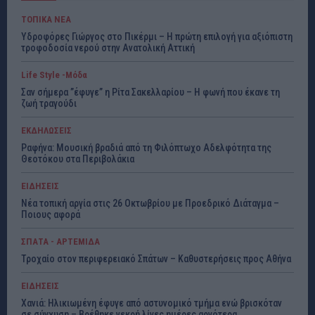
ΤΟΠΙΚΑ ΝΕΑ
Υδροφόρες Γιώργος στο Πικέρμι – Η πρώτη επιλογή για αξιόπιστη
τροφοδοσία νερού στην Ανατολική Αττική
Life Style -Μόδα
Σαν σήμερα ”έφυγε” η Ρίτα Σακελλαρίου – Η φωνή που έκανε τη
ζωή τραγούδι
ΕΚΔΗΛΩΣΕΙΣ
Ραφήνα: Μουσική βραδιά από τη Φιλόπτωχο Αδελφότητα της
Θεοτόκου στα Περιβολάκια
ΕΙΔΗΣΕΙΣ
Νέα τοπική αργία στις 26 Οκτωβρίου με Προεδρικό Διάταγμα –
Ποιους αφορά
ΣΠΑΤΑ - ΑΡΤΕΜΙΔΑ
Τροχαίο στον περιφερειακό Σπάτων – Καθυστερήσεις προς Αθήνα
ΕΙΔΗΣΕΙΣ
Χανιά: Ηλικιωμένη έφυγε από αστυνομικό τμήμα ενώ βρισκόταν
σε σύγχυση – Βρέθηκε νεκρή λίγες ημέρες αργότερα