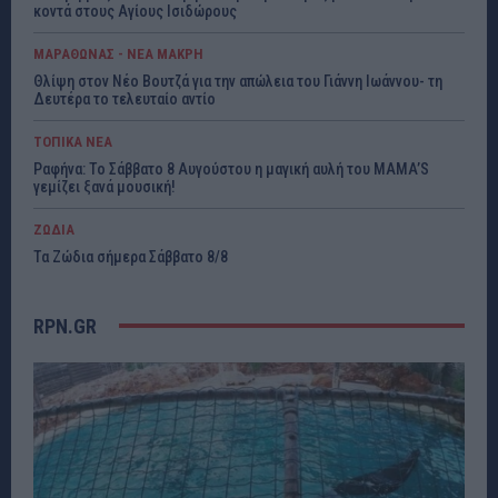
κοντά στους Αγίους Ισιδώρους
ΜΑΡΑΘΩΝΑΣ - ΝΕΑ ΜΑΚΡΗ
Θλίψη στον Νέο Βουτζά για την απώλεια του Γιάννη Ιωάννου- τη
Δευτέρα το τελευταίο αντίο
ΤΟΠΙΚΑ ΝΕΑ
Ραφήνα: Το Σάββατο 8 Αυγούστου η μαγική αυλή του MAMA’S
γεμίζει ξανά μουσική!
ΖΩΔΙΑ
Τα Ζώδια σήμερα Σάββατο 8/8
RPN.GR