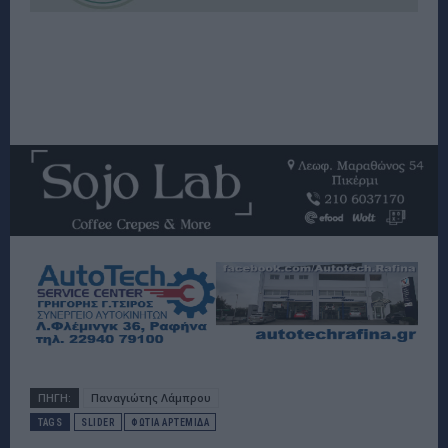
ΠΗΓΗ:
Παναγιώτης Λάμπρου
TAGS
SLIDER
ΦΩΤΙΑ ΑΡΤΕΜΙΔΑ