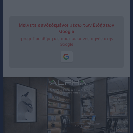
Μείνετε συνδεδεμένοι μέσω των Ειδήσεων
Google
rpn.gr Προσθήκη ως προτιμώμενης πηγής στην
Google