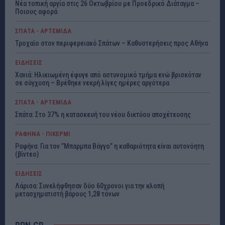
Νέα τοπική αργία στις 26 Οκτωβρίου με Προεδρικό Διάταγμα –
Ποιους αφορά
ΣΠΑΤΑ - ΑΡΤΕΜΙΔΑ
Τροχαίο στον περιφερειακό Σπάτων – Καθυστερήσεις προς Αθήνα
ΕΙΔΗΣΕΙΣ
Χανιά: Ηλικιωμένη έφυγε από αστυνομικό τμήμα ενώ βρισκόταν
σε σύγχυση – Βρέθηκε νεκρή λίγες ημέρες αργότερα
ΣΠΑΤΑ - ΑΡΤΕΜΙΔΑ
Σπάτα: Στο 37% η κατασκευή του νέου δικτύου αποχέτευσης
ΡΑΦΗΝΑ - ΠΙΚΕΡΜΙ
Ραφήνα: Για τον ”Μπαρμπα Βάγγο” η καθαριότητα είναι αυτονόητη
(βίντεο)
ΕΙΔΗΣΕΙΣ
Λάρισα: Συνελήφθησαν δύο 60χρονοι για την κλοπή
μετασχηματιστή βάρους 1,28 τόνων