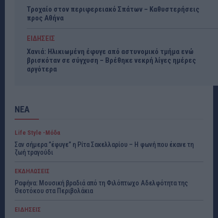
Τροχαίο στον περιφερειακό Σπάτων – Καθυστερήσεις
προς Αθήνα
ΕΙΔΗΣΕΙΣ
Χανιά: Ηλικιωμένη έφυγε από αστυνομικό τμήμα ενώ
βρισκόταν σε σύγχυση – Βρέθηκε νεκρή λίγες ημέρες
αργότερα
ΝΕΑ
Life Style -Μόδα
Σαν σήμερα ”έφυγε” η Ρίτα Σακελλαρίου – Η φωνή που έκανε τη
ζωή τραγούδι
ΕΚΔΗΛΩΣΕΙΣ
Ραφήνα: Μουσική βραδιά από τη Φιλόπτωχο Αδελφότητα της
Θεοτόκου στα Περιβολάκια
ΕΙΔΗΣΕΙΣ