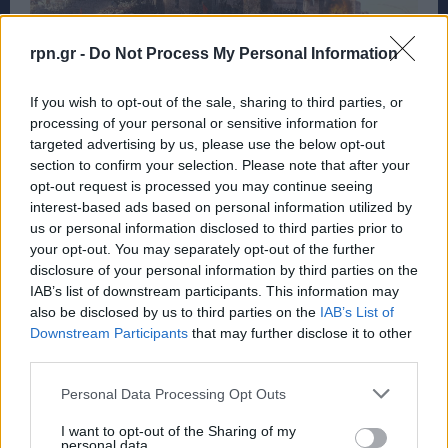
rpn.gr -
Do Not Process My Personal Information
If you wish to opt-out of the sale, sharing to third parties, or
processing of your personal or sensitive information for
targeted advertising by us, please use the below opt-out
section to confirm your selection. Please note that after your
opt-out request is processed you may continue seeing
«Η πόλις εάλω»: Σαν σήμερα πριν από 573
interest-based ads based on personal information utilized by
χρόνια η Άλωση της Κωνσταντινούπολης
us or personal information disclosed to third parties prior to
your opt-out. You may separately opt-out of the further
ΕΙΔΗΣΕΙΣ
29 Μαΐου, 2026
disclosure of your personal information by third parties on the
Η άλωση της Κωνσταντινούπολης έγινε στις 29 Μαΐου
IAB’s list of downstream participants. This information may
του 1453, μετά από πολιορκία που είχε ξεκινήσει στις
also be disclosed by us to third parties on the
IAB’s List of
αρχές Απριλίου. Ο...
Downstream Participants
that may further disclose it to other
third parties.
Personal Data Processing Opt Outs
I want to opt-out of the Sharing of my
personal data.