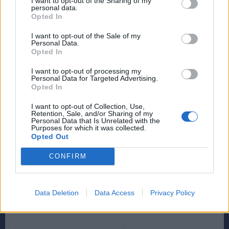
I want to opt-out of the Sharing of my
personal data.
ΓΙ
17.30
ΦΑΣΤ ΦΕΡΡΙΣ
ΑΝΔΡΟ-ΤΗΝΟ-
Opted In
Α
08.30-
ΑΝΔΡΟΣ
ΜΥΚΟΝΟ
I want to opt-out of the Sale of my
ΓΙ
Personal Data.
18.00
ΕΥΒΟΙΑ ΣΤΑΡ
ΜΑΡΜΑΡΙ
Α
Opted In
I want to opt-out of processing my
Personal Data for Targeted Advertising.
Opted In
I want to opt-out of Collection, Use,
Retention, Sale, and/or Sharing of my
ΤΕΤΑΡΤΗ 13/10/2021
Personal Data that Is Unrelated with the
Purposes for which it was collected.
Opted Out
07.15
ΣΟΥΠΕΡ ΕΞΠΡΕΣ
ΓΙΑ
CONFIRM
ΤΗΝΟ-ΜΥΚΟΝΟ
07.30
ΑΙΚΑΤΕΡΙΝΗ Π. ΓΙΑ
Data Deletion
Data Access
Privacy Policy
ΑΝΔΡΟ-ΤΗΝΟ-ΜΥΚΟΝΟ