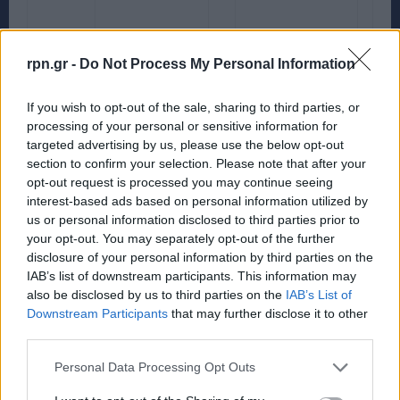
rpn.gr -
Do Not Process My Personal Information
ΤΡΙΤΗ 12/10/2021
If you wish to opt-out of the sale, sharing to third parties, or
processing of your personal or sensitive information for
07.15
ΣΟΥΠΕΡ ΕΞΠΡΕΣ ΓΙΑ
targeted advertising by us, please use the below opt-out
ΤΗΝΟ-ΜΥΚΟΝΟ
section to confirm your selection. Please note that after your
opt-out request is processed you may continue seeing
interest-based ads based on personal information utilized by
ΓΙ
ΑΝΔΡΟ-ΤΗΝΟ-
us or personal information disclosed to third parties prior to
ΑΙΚΑΤΕΡΙΝΗ Π.
Α
ΜΥΚΟΝΟ
your opt-out. You may separately opt-out of the further
07.30
disclosure of your personal information by third parties on the
ΣΟΥΠΕΡΦΕΡΡΥ
ΓΙ
ΑΝΔΡΟ-ΤΗΝΟ-
07.50
IAB’s list of downstream participants. This information may
Α
ΜΥΚΟΝΟ
also be disclosed by us to third parties on the
IAB’s List of
ΣΟΥΠΕΡ
Downstream Participants
that may further disclose it to other
16.00
third parties.
ΕΞΠΡΕΣ
ΓΙ
ΑΝΔΡΟ-ΤΗΝΟ-
Α
ΜΥΚΟΝΟ
Personal Data Processing Opt Outs