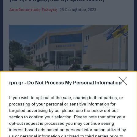
Αυτοδιοικητικές Εκλογές
23 Οκτωβρίου, 2023
rpn.gr -
Do Not Process My Personal Information
If you wish to opt-out of the sale, sharing to third parties, or
processing of your personal or sensitive information for
targeted advertising by us, please use the below opt-out
Ραφήνα- Πικέρμι: Αυτοί είναι οι νέοι
section to confirm your selection. Please note that after your
Δημοτικοί και Κοινοτικοί Σύμβουλοι που
opt-out request is processed you may continue seeing
εκλέγονται από όλες τις
interest-based ads based on personal information utilized by
παρατάξεις(ονόματα και σταυροί)
us or personal information disclosed to third parties prior to