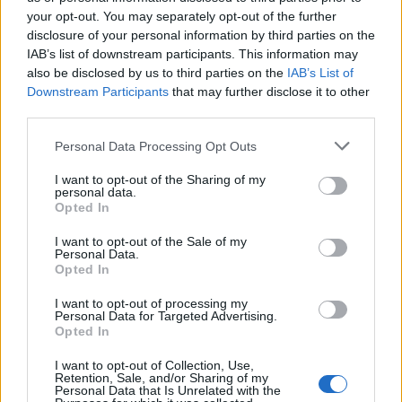
your opt-out. You may separately opt-out of the further
Αυτοδιοικητικές Εκλογές
17 Οκτωβρίου, 2023
disclosure of your personal information by third parties on the
IAB’s list of downstream participants. This information may
Βλέπετε για πρώτη φορά την κατανομή των εδρών σε
also be disclosed by us to third parties on the
IAB’s List of
Ραφήνα και Πικέρμι, και ακολουθεί ο τρόπος
Downstream Participants
that may further disclose it to other
υπολογισμού αλλά και...
third parties.
Personal Data Processing Opt Outs
I want to opt-out of the Sharing of my
personal data.
Opted In
I want to opt-out of the Sale of my
Personal Data.
Opted In
I want to opt-out of processing my
Personal Data for Targeted Advertising.
Opted In
I want to opt-out of Collection, Use,
Retention, Sale, and/or Sharing of my
Personal Data that Is Unrelated with the