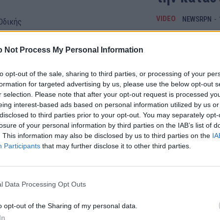
VIDEO
NEWSRPN
-
 Οδικής
να από τα
Με επιτυχία και ο
..
 Not Process My Personal Information
14 Σεπτεμβρίου στο
Μόρνου στην εποχή
to opt-out of the sale, sharing to third parties, or processing of your per
formation for targeted advertising by us, please use the below opt-out s
r selection. Please note that after your opt-out request is processed y
eing interest-based ads based on personal information utilized by us or
disclosed to third parties prior to your opt-out. You may separately opt-
losure of your personal information by third parties on the IAB’s list of
. This information may also be disclosed by us to third parties on the
IA
Participants
that may further disclose it to other third parties.
l Data Processing Opt Outs
o opt-out of the Sharing of my personal data.
In