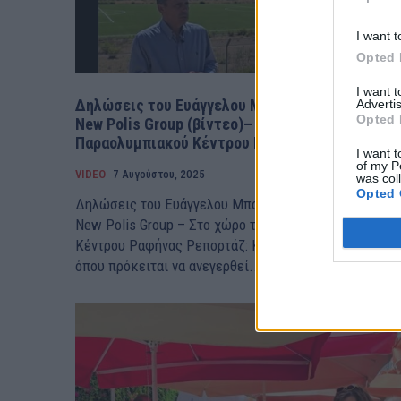
I want t
Opted 
I want 
Δηλώσεις του Ευάγγελου Μπουρνού στο
Advertis
Opted 
New Polis Group (βίντεo)– Στον χώρο του
Παραολυμπιακού Κέντρου Ραφήνας
I want t
of my P
VIDEO
7 Αυγούστου, 2025
was col
Opted 
Δηλώσεις του Ευάγγελου Μπουρνού στο
New Polis Group – Στο χώρο του Παραολυμπιακού
Κέντρου Ραφήνας Ρεπορτάζ: Κατερίνα Τράση Στο χώρ
όπου πρόκειται να ανεγερθεί...