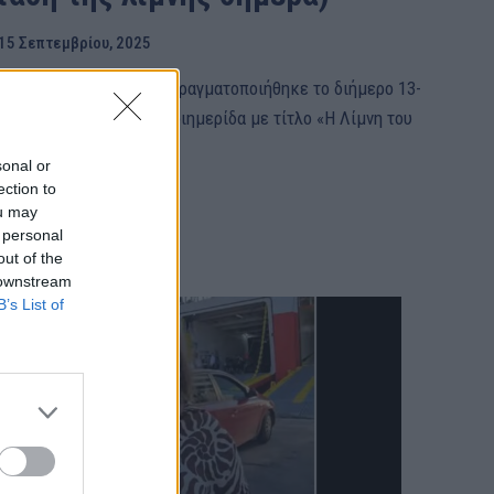
15 Σεπτεμβρίου, 2025
υσιαστικό περιεχόμενο πραγματοποιήθηκε το διήμερο 13-
 Λιδωρίκι Φωκίδας, η διημερίδα με τίτλο «Η Λίμνη του
 της...
sonal or
ection to
ou may
 personal
out of the
 downstream
B’s List of