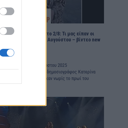
ιμάνι Ραφήνας Σάββατο 2/8: Τι μας είπαν οι
πρώτοι εκδρομείς του Αυγούστου – βίντεο new
olis group
IDEO
2 Αυγούστου, 2025
αφήνα, Σάββατο 2 Αυγούστου 2025
ο New Polis Group και η δημοσιογράφος Κατερίνα
ράση από το RPN βρέθηκαν νωρίς το πρωί του
αββάτου 2/8...