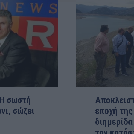
 Η σωστή
Αποκλειστ
νι, σώζει
εποχή της
διημερίδα
την κατάσ