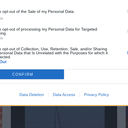
o opt-out of the Sale of my Personal Data.
In
to opt-out of processing my Personal Data for Targeted
Ρεπορτάζ New Polis Group στη λαϊκή της
Λ
ing.
In
Αρτέμιδας (βίντεο): «Η ακρίβεια είναι εδώ – και
δεν φεύγει εύκολα»
p
o opt-out of Collection, Use, Retention, Sale, and/or Sharing
ersonal Data that Is Unrelated with the Purposes for which it
VIDEO
3 Αυγούστου, 2025
V
lected.
Out
Ρεπορτάζ στη λαϊκή της Αρτέμιδας Το πρωί του
Ρ
Σαββάτου 2 Αυγούστου, η δημοσιογράφος Κατερίνα
Τ
CONFIRM
ο
Τράση από το rpn.gr βρέθηκε στη λαϊκή...
Τ
Σ
Data Deletion
Data Access
Privacy Policy