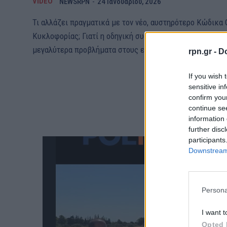
VIDEO
NEWSRPN
-
24 Ιανουαρίου, 2026
Τι αλλάζει πραγματικά με τον νέο, αυστηρότερο Κώδικα
Κυκλοφορίας; Γιατί η οδηγική συμπεριφορά παραμένει έ
μεγαλύτερα προβλήματα στους ελληνικούς δρόμους; Και.
rpn.gr -
Do
If you wish 
sensitive in
confirm you
continue se
information 
further disc
participants
Downstream 
Persona
I want t
Opted 