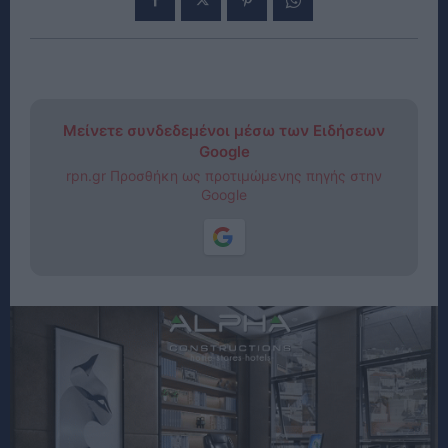
Μείνετε συνδεδεμένοι μέσω των Ειδήσεων
Google
rpn.gr Προσθήκη ως προτιμώμενης πηγής στην
Google