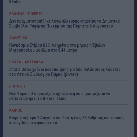
Κλαδά
ΡΑΦΗΝΑ - ΠΙΚΕΡΜΙ
Δεν πραγματοποιήθηκε λόγω έλλειψης απαρτίας το Δημοτικό
Συμβούλιο Ραφήνας-Πικερμίου της Πέμπτης 6 Αυγούστου
ΑΘΛΗΤΙΚΑ
Παγκόσμιο Στίβου Κ20: Ασημένια στο μήκος η Έβελυν
Μητροπούλου με άλμα στα 6,44 μέτρα
ΣΠΑΤΑ - ΑΡΤΕΜΙΔΑ
Σπάτα: Οκτώ χρόνια κακοποίησης για δύο θαλάσσιους λέοντες
στο Αττικό Ζωολογικό Πάρκο (βίντεο)
ΕΙΔΗΣΕΙΣ
Νέα Υόρκη: Ο ουρανοξύστης-φυλακή που προορίζεται να
αντικαταστήσει το Rikers Island
ΚΑΙΡΟΣ
Καιρός σήμερα 7 Αυγούστου: Ζέστη έως 38 βαθμούς και τοπικές
καταιγίδες στα ηπειρωτικά