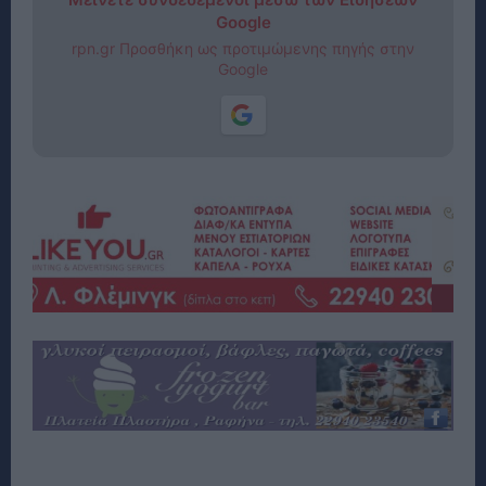
Google
rpn.gr Προσθήκη ως προτιμώμενης πηγής στην
Google