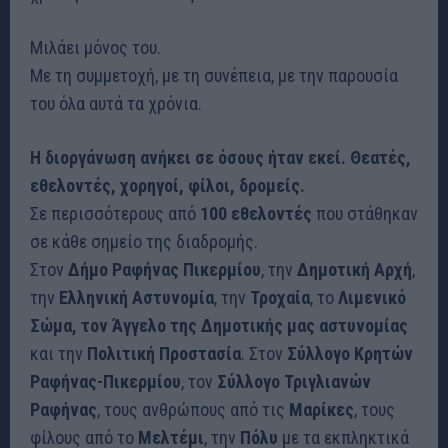
Μιλάει μόνος του.
Με τη συμμετοχή, με τη συνέπεια, με την παρουσία
του όλα αυτά τα χρόνια.
Η διοργάνωση ανήκει σε όσους ήταν εκεί. Θεατές,
εθελοντές, χορηγοί, φίλοι, δρομείς.
Σε περισσότερους από
100 εθελοντές
που στάθηκαν
σε κάθε σημείο της διαδρομής.
Στον
Δήμο Ραφήνας Πικερμίου
, την
Δημοτική Αρχή
,
την
Ελληνική Αστυνομία
, την
Τροχαία
, το
Λιμενικό
Σώμα, τον Άγγελο της Δημοτικής μας αστυνομίας
και την
Πολιτική Προστασία
. Στον
Σύλλογο Κρητών
Ραφήνας-Πικερμίου
, τον
Σύλλογο Τριγλιανών
Ραφήνας
, τους ανθρώπους από τις
Μαρίκες
, τους
φίλους από το
Μελτέμι
, την
Πόλυ
με τα εκπληκτικά