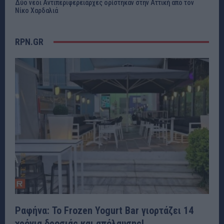
Δύο νέοι Αντιπεριφερειάρχες ορίστηκαν στην Αττική από τον
Νίκο Χαρδαλιά
RPN.GR
Ραφήνα: Το Frozen Yogurt Bar γιορτάζει 14
χρόνια δροσιάς και απόλαυσης!