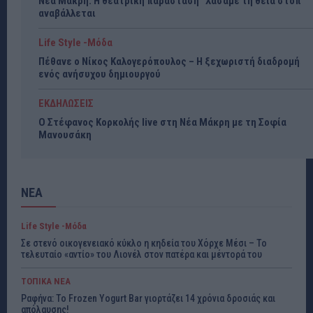
Νέα Μάκρη: Η θεατρική παράσταση “Χάσαμε τη θεία στοπ”
αναβάλλεται
Life Style -Μόδα
Πέθανε ο Νίκος Καλογερόπουλος – Η ξεχωριστή διαδρομή
ενός ανήσυχου δημιουργού
ΕΚΔΗΛΩΣΕΙΣ
Ο Στέφανος Κορκολής live στη Νέα Μάκρη με τη Σοφία
Μανουσάκη
ΝΕΑ
Life Style -Μόδα
Σε στενό οικογενειακό κύκλο η κηδεία του Χόρχε Μέσι – Το
τελευταίο «αντίο» του Λιονέλ στον πατέρα και μέντορά του
ΤΟΠΙΚΑ ΝΕΑ
Ραφήνα: Το Frozen Yogurt Bar γιορτάζει 14 χρόνια δροσιάς και
απόλαυσης!