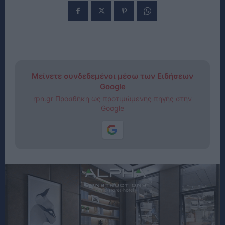
Μείνετε συνδεδεμένοι μέσω των Ειδήσεων
Google
rpn.gr Προσθήκη ως προτιμώμενης πηγής στην
Google