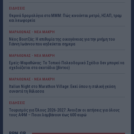
ΕΙΔΗΣΕΙΣ
Θερινά δρομολόγια στα ΜΜΜ: Πώς κινούνται μετρό, ΗΣΑΠ, τραμ
και λεωφορεία
ΜΑΡΑΘΩΝΑΣ - ΝΕΑ ΜΑΚΡΗ
Νέος Βουτζάς: Η επιθυμία της οικογένειας για την μνήμη του
Γιάννη Ιωάννου που κηδεύεται σημερα
ΜΑΡΑΘΩΝΑΣ - ΝΕΑ ΜΑΚΡΗ
Εμείς-Μαραθώνας: Το Τοπικό Πολεοδομικό Σχέδιο δεν μπορεί να
σχεδιάζεται στα σκοτάδια (βίντεο)
ΜΑΡΑΘΩΝΑΣ - ΝΕΑ ΜΑΚΡΗ
Italian Night στο Marathon Village: Εκεί όπου η ιταλική γεύση
συναντά τη θάλασσα
ΕΙΔΗΣΕΙΣ
Τουρισμός για Όλους 2026-2027: Άνοιξαν οι αιτήσεις για όλους
τους ΑΦΜ – Ποιοι λαμβάνουν έως 600 ευρώ
RPN.GR