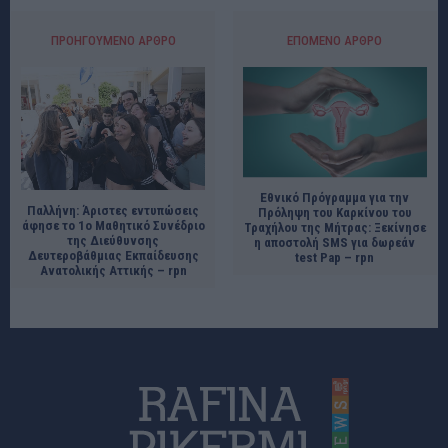
ΠΡΟΗΓΟΎΜΕΝΟ ΆΡΘΡΟ
ΕΠΌΜΕΝΟ ΆΡΘΡΟ
Εθνικό Πρόγραμμα για την
Παλλήνη: Άριστες εντυπώσεις
Πρόληψη του Καρκίνου του
άφησε το 1ο Μαθητικό Συνέδριο
Τραχήλου της Μήτρας: Ξεκίνησε
της Διεύθυνσης
η αποστολή SMS για δωρεάν
Δευτεροβάθμιας Εκπαίδευσης
test Pap – rpn
Ανατολικής Αττικής – rpn