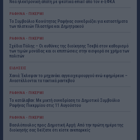
Νέα ηλεκτρονική απάτη με ψεύτικα email από τον e-ΕΦΚΑ
ΡΑΦΗΝΑ - ΠΙΚΕΡΜΙ
Το Συμβούλιο Κοινότητας Ραφήνας συνεδριάζει για καταστήματα
των πλατειών Πλαστήρα και Δημητρακού
ΡΑΦΗΝΑ - ΠΙΚΕΡΜΙ
Σχέδια Πόλης – Οι ευθύνες της διοίκησης Τσεβά στον καθορισμό
των τιμών μονάδας και οι επιπτώσεις στην εισφορά σε χρήμα των
πολιτών
ΕΙΔΗΣΕΙΣ
Χανιά: Έκλεψαν το μηχανάκι αγγειοχειρουργού ενώ εφημέρευε –
Αναστέλλονται τα τακτικά ραντεβού
ΡΑΦΗΝΑ - ΠΙΚΕΡΜΙ
Το κατάλαβαν: Με μικτή συνεδρίαση το Δημοτικό Συμβούλιο
Ραφήνας Πικερμίου στις 11 Αυγούστου
ΡΑΦΗΝΑ - ΠΙΚΕΡΜΙ
Βασιλόπουλος προς Δημοτική Αρχή: Από την πρώτη ημέρα της
διοίκησής σας δείξατε ότι είστε ανεπαρκείς