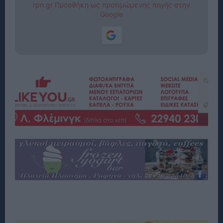
rpn.gr Προσθήκη ως προτιμώμενης πηγής στην
Google