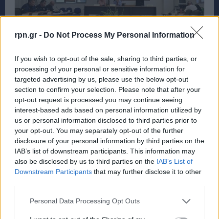
rpn.gr -
Do Not Process My Personal Information
If you wish to opt-out of the sale, sharing to third parties, or
Παρόντες στη συνεδρίαση ήταν η Δήμαρχος
processing of your personal or sensitive information for
Δήμητρα Τσεβά, ο Γ.Γ του δήμου Πολύδωρος
targeted advertising by us, please use the below opt-out
section to confirm your selection. Please note that after your
Στελλάτος και ο
Αντιδήμαρχος Πολιτικής
opt-out request is processed you may continue seeing
Προστασίας, Χαράλαμπος Ζαφειρόπουλος
.
interest-based ads based on personal information utilized by
us or personal information disclosed to third parties prior to
your opt-out. You may separately opt-out of the further
Η συνεδρίαση ολοκληρώθηκε με κοινή δέσμευση
disclosure of your personal information by third parties on the
όλων των εμπλεκομένων να συνεχίσουν τη στενή
IAB’s list of downstream participants. This information may
συνεργασία, προκειμένου ο Δήμος να είναι σε
also be disclosed by us to third parties on the
IAB’s List of
Downstream Participants
that may further disclose it to other
απόλυτη ετοιμότητα απέναντι σε κάθε πιθανή
third parties.
απειλή.
Personal Data Processing Opt Outs