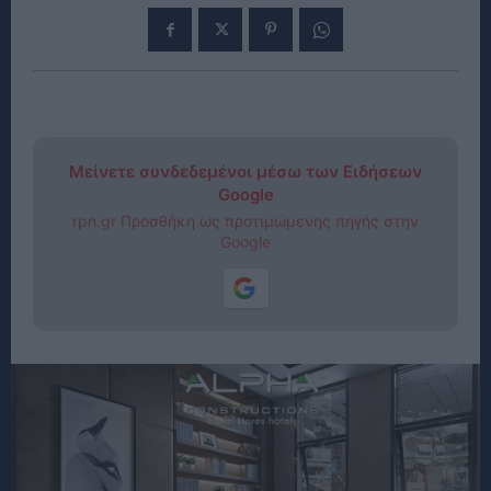
Μείνετε συνδεδεμένοι μέσω των Ειδήσεων
Google
rpn.gr Προσθήκη ως προτιμώμενης πηγής στην
Google