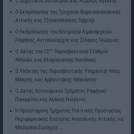
Ο Δημοτικός Αστυνόμος κος Αξαρλής Άγγελος
Ο Εκπρόσωπος της Τροχαίας Βορειοανατολικής
Αττικής κος Τζουανόπουλος Γαβριήλ
Ο Εκπρόσωπος του Κεντρικού Λιμεναρχείου
Ραφήνας, Αντιπλοίαρχος κος Σίδερης Γεώργιος
ου
Ο Δκτης του 12
Πυροσβεστικού Σταθμού
Αθηνών, κος Βλαχόγιαννης Νικόλαος
Ο Υπδκτης της Πυροσβεστικής Υπηρεσίας Νέας
Μάκρης, κος Αρβανιτάκης Αθανάσιος
Ο Δκτης Αστυνομικού Τμήματος Ραφήνας-
Πικερμίου, κος Αλέκος Γεώργιος
Η Προϊσταμένη Τμήματος Πολιτικής Προστασίας
Περιφερειακής Ενότητας Ανατολικής Αττικής, κα
Μπάιμπου Σωτηρία