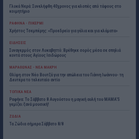
Γλυκά Νερά: Συνελήφθη 40χρονος για κλοπές από τάφους στο
κοιμητήριο
ΡΑΦΗΝΑ - ΠΙΚΕΡΜΙ
Χρήστος Τσεμπέρης: «Προεδρείο για γέλια και για κλάματα»
ΕΙΔΗΣΕΙΣ
Συναγερμός στον Λυκαβηττό: Βρέθηκε σορός μέσα σε σπηλιά
κοντά στους Αγίους Ισιδώρους
ΜΑΡΑΘΩΝΑΣ - ΝΕΑ ΜΑΚΡΗ
Θλίψη στον Νέο Βουτζά για την απώλεια του Γιάννη Ιωάννου- τη
Δευτέρα το τελευταίο αντίο
ΤΟΠΙΚΑ ΝΕΑ
Ραφήνα: Το Σάββατο 8 Αυγούστου η μαγική αυλή του MAMA’S
γεμίζει ξανά μουσική!
ΖΩΔΙΑ
Τα Ζώδια σήμερα Σάββατο 8/8