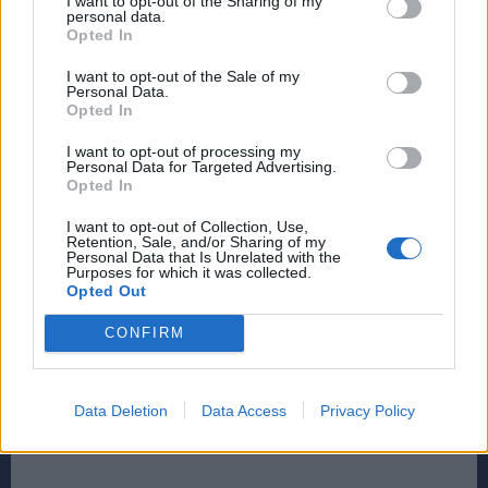
I want to opt-out of the Sharing of my
Μείνετε συνδεδεμένοι μέσω των Ειδήσεων
personal data.
Opted In
Google
rpn.gr Προσθήκη ως προτιμώμενης πηγής στην
I want to opt-out of the Sale of my
Google
Personal Data.
Opted In
I want to opt-out of processing my
Personal Data for Targeted Advertising.
Opted In
I want to opt-out of Collection, Use,
Retention, Sale, and/or Sharing of my
Personal Data that Is Unrelated with the
Purposes for which it was collected.
Opted Out
CONFIRM
Data Deletion
Data Access
Privacy Policy