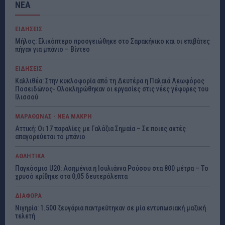
ΝΕΑ
ΕΙΔΗΣΕΙΣ
Μήλος: Ελικόπτερο προσγειώθηκε στο Σαρακήνικο και οι επιβάτες
πήγαν για μπάνιο – Βίντεο
ΕΙΔΗΣΕΙΣ
Καλλιθέα: Στην κυκλοφορία από τη Δευτέρα η Παλαιά Λεωφόρος
Ποσειδώνος- Ολοκληρώθηκαν οι εργασίες στις νέες γέφυρες του
Ιλισσού
ΜΑΡΑΘΩΝΑΣ - ΝΕΑ ΜΑΚΡΗ
Αττική: Οι 17 παραλίες με Γαλάζια Σημαία – Σε ποιες ακτές
απαγορεύεται το μπάνιο
ΑΘΛΗΤΙΚΑ
Παγκόσμιο U20: Ασημένια η Ιουλιάννα Ρούσου στα 800 μέτρα – Το
χρυσό κρίθηκε στα 0,05 δευτερόλεπτα
ΔΙΑΦΟΡΑ
Νιγηρία: 1.500 ζευγάρια παντρεύτηκαν σε μία εντυπωσιακή μαζική
τελετή