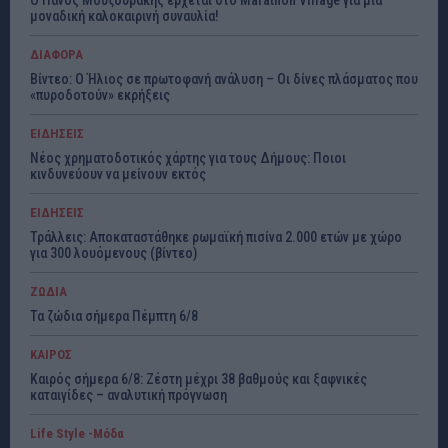
Ο Πάνος Μουζουράκης έρχεται στο Marathon Village για μια
μοναδική καλοκαιρινή συναυλία!
ΔΙΑΦΟΡΑ
Βίντεο: Ο Ήλιος σε πρωτοφανή ανάλυση – Οι δίνες πλάσματος που
«πυροδοτούν» εκρήξεις
ΕΙΔΗΣΕΙΣ
Νέος χρηματοδοτικός χάρτης για τους Δήμους: Ποιοι
κινδυνεύουν να μείνουν εκτός
ΕΙΔΗΣΕΙΣ
Τράλλεις: Αποκαταστάθηκε ρωμαϊκή πισίνα 2.000 ετών με χώρο
για 300 λουόμενους (βίντεο)
ΖΩΔΙΑ
Τα ζώδια σήμερα Πέμπτη 6/8
ΚΑΙΡΟΣ
Καιρός σήμερα 6/8: Ζέστη μέχρι 38 βαθμούς και ξαφνικές
καταιγίδες – αναλυτική πρόγνωση
Life Style -Μόδα