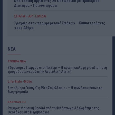
Νέα τοπική αργία στις 26 Οκτωβρίου με Προεδρικό
Διάταγμα – Ποιους αφορά
ΣΠΑΤΑ - ΑΡΤΕΜΙΔΑ
Τροχαίο στον περιφερειακό Σπάτων – Καθυστερήσεις
προς Αθήνα
ΝΕΑ
ΤΟΠΙΚΑ ΝΕΑ
Υδροφόρες Γιώργος στο Πικέρμι – Η πρώτη επιλογή για αξιόπιστη
τροφοδοσία νερού στην Ανατολική Αττική
Life Style -Μόδα
Σαν σήμερα ”έφυγε” η Ρίτα Σακελλαρίου – Η φωνή που έκανε τη
ζωή τραγούδι
ΕΚΔΗΛΩΣΕΙΣ
Ραφήνα: Μουσική βραδιά από τη Φιλόπτωχο Αδελφότητα της
Θεοτόκου στα Περιβολάκια