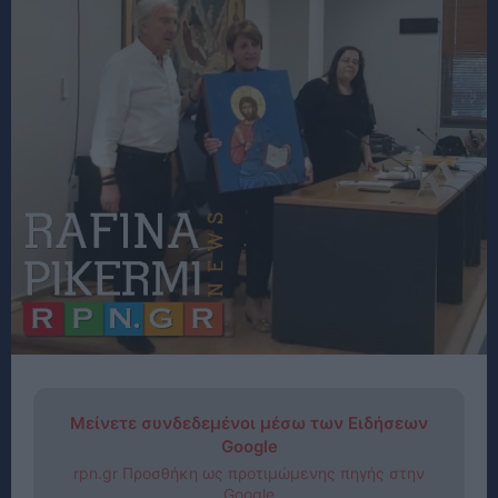
Μείνετε συνδεδεμένοι μέσω των Ειδήσεων
Google
rpn.gr Προσθήκη ως προτιμώμενης πηγής στην
Google