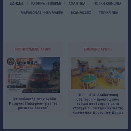
ΕΙΔΗΣΕΙΣ
ΡΑΦΗΝΑ - ΠΙΚΕΡΜΙ
ΑΘΛΗΤΙΚΑ
ΤΟΠΙΚΗ ΚΟΙΝΩΝΙΑ
ΜΑΡΑΘΩΝΑΣ - ΝΕΑ ΜΑΚΡΗ
ΕΚΔΗΛΩΣΕΙΣ
ΤΟΠΙΚΑ ΝΕΑ
ΠΡΟΗΓΟΎΜΕΝΟ ΆΡΘΡΟ
ΕΠΌΜΕΝΟ ΆΡΘΡΟ
ΠΟΕ – ΟΤΑ: Διαδικτυακή
Γίνε εθελοντής στην ομάδα
συζήτηση – προετοιμασία
Ραφήνας Πικερμίου- γίνε ”τα
ενόψει συνάντησης με το
μάτια του βουνού”
Υπουργείο Εσωτερικών για τις
Κοινωνικές Δομές των Δήμων