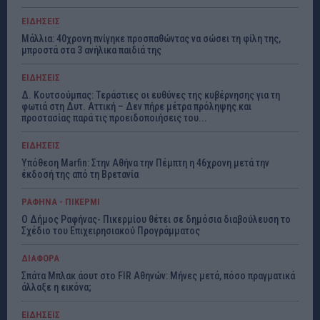
ΕΙΔΗΣΕΙΣ
Μάλλια: 40χρονη πνίγηκε προσπαθώντας να σώσει τη φίλη της,
μπροστά στα 3 ανήλικα παιδιά της
ΕΙΔΗΣΕΙΣ
Δ. Κουτσούμπας: Τεράστιες οι ευθύνες της κυβέρνησης για τη
φωτιά στη Δυτ. Αττική – Δεν πήρε μέτρα πρόληψης και
προστασίας παρά τις προειδοποιήσεις του...
ΕΙΔΗΣΕΙΣ
Υπόθεση Marfin: Στην Αθήνα την Πέμπτη η 46χρονη μετά την
έκδοσή της από τη Βρετανία
ΡΑΦΗΝΑ - ΠΙΚΕΡΜΙ
Ο Δήμος Ραφήνας- Πικερμίου θέτει σε δημόσια διαβούλευση το
Σχέδιο του Επιχειρησιακού Προγράμματος
ΔΙΑΦΟΡΑ
Σπάτα Μπλακ άουτ στο FIR Αθηνών: Μήνες μετά, πόσο πραγματικά
άλλαξε η εικόνα;
ΕΙΔΗΣΕΙΣ