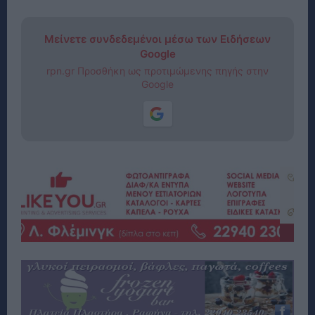
Μείνετε συνδεδεμένοι μέσω των Ειδήσεων
Google
rpn.gr Προσθήκη ως προτιμώμενης πηγής στην
Google