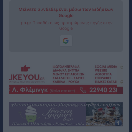
Μείνετε συνδεδεμένοι μέσω των Ειδήσεων
Google
rpn.gr Προσθήκη ως προτιμώμενης πηγής στην
Google