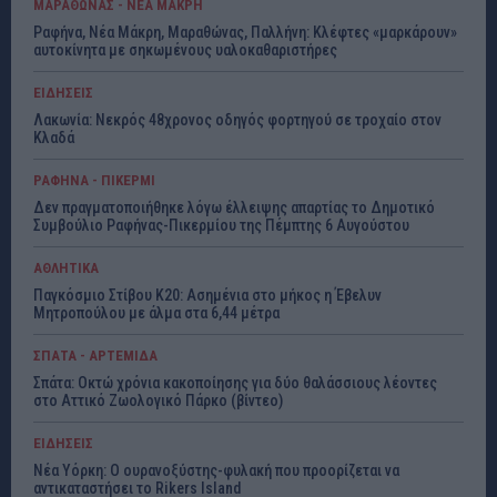
ΜΑΡΑΘΩΝΑΣ - ΝΕΑ ΜΑΚΡΗ
Ραφήνα, Νέα Μάκρη, Μαραθώνας, Παλλήνη: Κλέφτες «μαρκάρουν»
αυτοκίνητα με σηκωμένους υαλοκαθαριστήρες
ΕΙΔΗΣΕΙΣ
Λακωνία: Νεκρός 48χρονος οδηγός φορτηγού σε τροχαίο στον
Κλαδά
ΡΑΦΗΝΑ - ΠΙΚΕΡΜΙ
Δεν πραγματοποιήθηκε λόγω έλλειψης απαρτίας το Δημοτικό
Συμβούλιο Ραφήνας-Πικερμίου της Πέμπτης 6 Αυγούστου
ΑΘΛΗΤΙΚΑ
Παγκόσμιο Στίβου Κ20: Ασημένια στο μήκος η Έβελυν
Μητροπούλου με άλμα στα 6,44 μέτρα
ΣΠΑΤΑ - ΑΡΤΕΜΙΔΑ
Σπάτα: Οκτώ χρόνια κακοποίησης για δύο θαλάσσιους λέοντες
στο Αττικό Ζωολογικό Πάρκο (βίντεο)
ΕΙΔΗΣΕΙΣ
Νέα Υόρκη: Ο ουρανοξύστης-φυλακή που προορίζεται να
αντικαταστήσει το Rikers Island