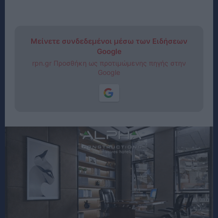
Μείνετε συνδεδεμένοι μέσω των Ειδήσεων
Google
rpn.gr Προσθήκη ως προτιμώμενης πηγής στην
Google