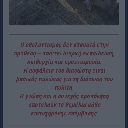
Ο εθελοντισμός δεν σταματά στην
πρόθεση – απαιτεί διαρκή εκπαίδευση,
πειθαρχία και προετοιμασία.
Η
ασφάλεια του διασώστη
είναι
βασικός πυλώνας για τη
διάσωση του
πολίτη
.
Η γνώση και η συνεχής προπόνηση
αποτελούν τα θεμέλια κάθε
επιτυχημένης επέμβασης.