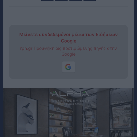
Μείνετε συνδεδεμένοι μέσω των Ειδήσεων
Google
rpn.gr Προσθήκη ως προτιμώμενης πηγής στην
Google