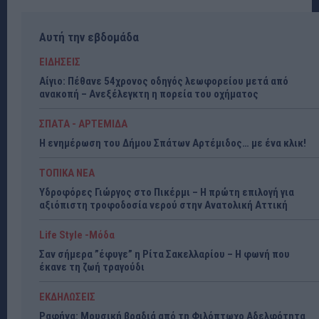
Αυτή την εβδομάδα
ΕΙΔΗΣΕΙΣ
Αίγιο: Πέθανε 54χρονος οδηγός λεωφορείου μετά από
ανακοπή – Ανεξέλεγκτη η πορεία του οχήματος
ΣΠΑΤΑ - ΑΡΤΕΜΙΔΑ
Η ενημέρωση του Δήμου Σπάτων Αρτέμιδος… με ένα κλικ!
ΤΟΠΙΚΑ ΝΕΑ
Υδροφόρες Γιώργος στο Πικέρμι – Η πρώτη επιλογή για
αξιόπιστη τροφοδοσία νερού στην Ανατολική Αττική
Life Style -Μόδα
Σαν σήμερα ”έφυγε” η Ρίτα Σακελλαρίου – Η φωνή που
έκανε τη ζωή τραγούδι
ΕΚΔΗΛΩΣΕΙΣ
Ραφήνα: Μουσική βραδιά από τη Φιλόπτωχο Αδελφότητα