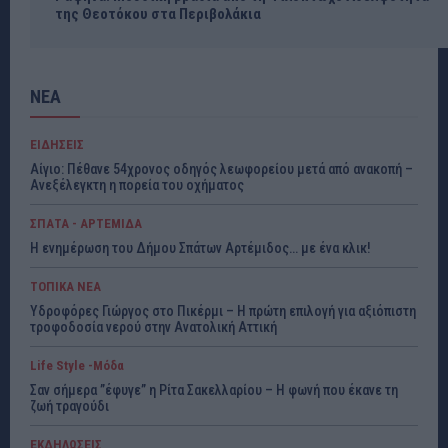
της Θεοτόκου στα Περιβολάκια
ΝΕΑ
ΕΙΔΗΣΕΙΣ
Αίγιο: Πέθανε 54χρονος οδηγός λεωφορείου μετά από ανακοπή –
Ανεξέλεγκτη η πορεία του οχήματος
ΣΠΑΤΑ - ΑΡΤΕΜΙΔΑ
Η ενημέρωση του Δήμου Σπάτων Αρτέμιδος… με ένα κλικ!
ΤΟΠΙΚΑ ΝΕΑ
Υδροφόρες Γιώργος στο Πικέρμι – Η πρώτη επιλογή για αξιόπιστη
τροφοδοσία νερού στην Ανατολική Αττική
Life Style -Μόδα
Σαν σήμερα ”έφυγε” η Ρίτα Σακελλαρίου – Η φωνή που έκανε τη
ζωή τραγούδι
ΕΚΔΗΛΩΣΕΙΣ