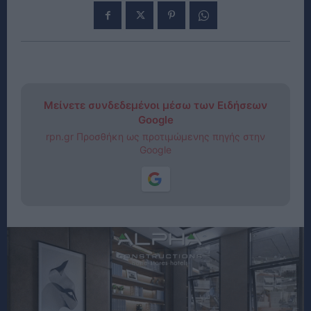
Μείνετε συνδεδεμένοι μέσω των Ειδήσεων
Google
rpn.gr Προσθήκη ως προτιμώμενης πηγής στην
Google