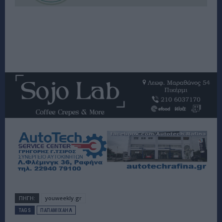
ΠΗΓΗ:
youweekly.gr
TAGS
ΠΑΠΑΜΙΧΑΗΛ