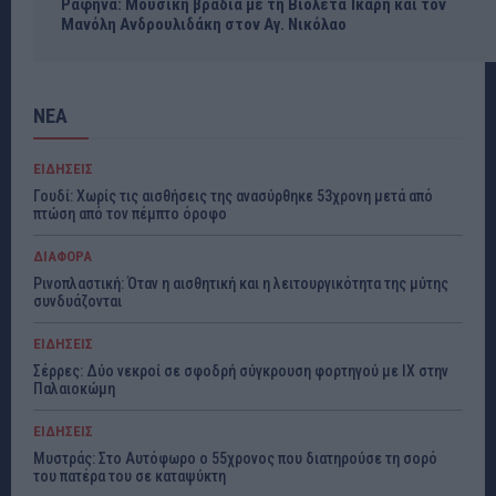
Ραφήνα: Μουσική βραδιά με τη Βιολέτα Ίκαρη και τον
Μανόλη Ανδρουλιδάκη στον Αγ. Νικόλαο
ΝΕΑ
ΕΙΔΗΣΕΙΣ
Γουδί: Χωρίς τις αισθήσεις της ανασύρθηκε 53χρονη μετά από
πτώση από τον πέμπτο όροφο
ΔΙΑΦΟΡΑ
Ρινοπλαστική: Όταν η αισθητική και η λειτουργικότητα της μύτης
συνδυάζονται
ΕΙΔΗΣΕΙΣ
Σέρρες: Δύο νεκροί σε σφοδρή σύγκρουση φορτηγού με ΙΧ στην
Παλαιοκώμη
ΕΙΔΗΣΕΙΣ
Μυστράς: Στο Αυτόφωρο ο 55χρονος που διατηρούσε τη σορό
του πατέρα του σε καταψύκτη