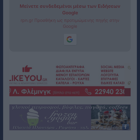
Μείνετε συνδεδεμένοι μέσω των Ειδήσεων
Google
rpn.gr Προσθήκη ως προτιμώμενης πηγής στην
Google