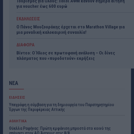
Τουρισμός για Όλους: Ποιοί ΑΦΜ κάνουν σήμερα αίτηση
για voucher έως 600 ευρώ
ΕΚΔΗΛΩΣΕΙΣ
Ο Πάνος Μουζουράκης έρχεται στο Marathon Village για
μια μοναδική καλοκαιρινή συναυλία!
ΔΙΑΦΟΡΑ
Βίντεο: Ο Ήλιος σε πρωτοφανή ανάλυση – Οι δίνες
πλάσματος που «πυροδοτούν» εκρήξεις
ΝΕΑ
ΕΙΔΗΣΕΙΣ
Υπεγράφη η σύμβαση για τη δημιουργία του Παρατηρητηρίου
Έργων της Περιφέρειας Αττικής
ΑΘΛΗΤΙΚΑ
Θύελλα Ραφήνας: Πρώτη εμφάνιση μπροστά στο κοινό της
απέναντι στον ΑΟ Άρτεμις στις 8/8