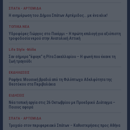
ΣΠΑΤΑ - ΑΡΤΕΜΙΔΑ
Η ενημέρωση του Δήμου Σπάτων Αρτέμιδος… με ένα κλικ!
ΤΟΠΙΚΑ ΝΕΑ
Υδροφόρες Γιώργος στο Πικέρμι – Η πρώτη επιλογή για αξιόπιστη
τροφοδοσία νερού στην Ανατολική Αττική
Life Style -Μόδα
Σαν σήμερα ”έφυγε” η Ρίτα Σακελλαρίου – Η φωνή που έκανε τη
ζωή τραγούδι
ΕΚΔΗΛΩΣΕΙΣ
Ραφήνα: Μουσική βραδιά από τη Φιλόπτωχο Αδελφότητα της
Θεοτόκου στα Περιβολάκια
ΕΙΔΗΣΕΙΣ
Νέα τοπική αργία στις 26 Οκτωβρίου με Προεδρικό Διάταγμα –
Ποιους αφορά
ΣΠΑΤΑ - ΑΡΤΕΜΙΔΑ
Τροχαίο στον περιφερειακό Σπάτων – Καθυστερήσεις προς Αθήνα