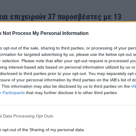
και επιχειρούν 37 πυροσβέστες με 13
ά ελικόπτερα.
 Not Process My Personal Information
αση. Το γεγονός ότι δεν πνέουν
to opt-out of the sale, sharing to third parties, or processing of your per
τις προσπάθειες πυρόσβεσης, ενώ
formation for targeted advertising by us, please use the below opt-out s
πάρχουν στο σημείο δασικοί δρόμοι.
r selection. Please note that after your opt-out request is processed y
eing interest-based ads based on personal information utilized by us or
μα της πυρκαγιάς, οι προσπάθειες
disclosed to third parties prior to your opt-out. You may separately opt-
ίσει σημαντικά και κυρίαρχο
losure of your personal information by third parties on the IAB’s list of
αντιμετώπιση τυχόν
. This information may also be disclosed by us to third parties on the
IA
Participants
that may further disclose it to other third parties.
l Data Processing Opt Outs
o opt-out of the Sharing of my personal data.