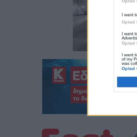
Opted 
I want t
Opted 
I want 
Advertis
Opted 
I want t
of my P
was col
Opted 