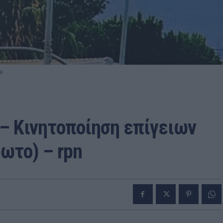
a
– Κινητοποίηση επίγειων
ωτο) – rpn