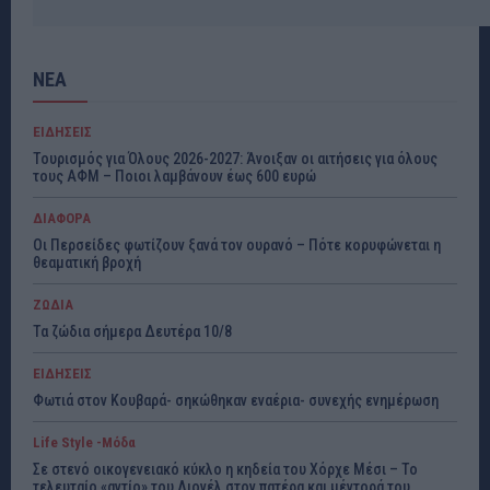
ΝΕΑ
ΕΙΔΗΣΕΙΣ
Τουρισμός για Όλους 2026-2027: Άνοιξαν οι αιτήσεις για όλους
τους ΑΦΜ – Ποιοι λαμβάνουν έως 600 ευρώ
ΔΙΑΦΟΡΑ
Οι Περσείδες φωτίζουν ξανά τον ουρανό – Πότε κορυφώνεται η
θεαματική βροχή
ΖΩΔΙΑ
Τα ζώδια σήμερα Δευτέρα 10/8
ΕΙΔΗΣΕΙΣ
Φωτιά στον Κουβαρά- σηκώθηκαν εναέρια- συνεχής ενημέρωση
Life Style -Μόδα
Σε στενό οικογενειακό κύκλο η κηδεία του Χόρχε Μέσι – Το
τελευταίο «αντίο» του Λιονέλ στον πατέρα και μέντορά του