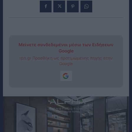
Μείνετε συνδεδεμένοι μέσω των Ειδήσεων
Google
rpn.gr Προσθήκη ως προτιμώμενης πηγής στην
Google