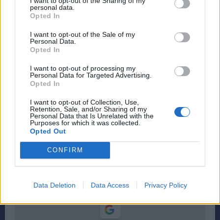
I want to opt-out of the Sharing of my
personal data.
1.
https://prostiniki.gr/i-kardia-tou-ypsilanti/
Opted In
2.
https://www.tovima.gr/…/i-kardia-tou-
I want to opt-out of the Sale of my
aleksandrou…/
Personal Data.
Opted In
3.
https://www.mixanitouxronou.gr/to-ekklisaki-tis-
athinas…/
I want to opt-out of processing my
Personal Data for Targeted Advertising.
4.
https://www.tanea.gr/…/opi…/i-kardia-toy-andrea-
Opted In
miaoyli/
I want to opt-out of Collection, Use,
5.
https://www.kathimerini.gr/…/oi-dyo-zontanes-
Retention, Sale, and/or Sharing of my
Personal Data that Is Unrelated with the
kardies…/
Purposes for which it was collected.
Opted Out
CONFIRM
Μείνετε συνδεδεμένοι μέσω των Ειδήσεων
Google
rpn.gr Προσθήκη ως προτιμώμενης πηγής στην
Data Deletion
Data Access
Privacy Policy
Google