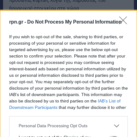
βαυαρικού στοιχείου στη χώρα.
Γεωργία Γωγώ Μπουτσίνη.
rpn.gr -
Do Not Process My Personal Information
Απόφοιτος Αγγλικής Φιλολογίας Αμερικανικού
Κολλεγίου Ελλάδος- DEREE.
If you wish to opt-out of the sale, sharing to third parties, or
Πτυχιούχος Ισπανικής, Ιταλικής Γαλλικής και
processing of your personal or sensitive information for
targeted advertising by us, please use the below opt-out
Αγγλικής γλώσσας.
section to confirm your selection. Please note that after your
opt-out request is processed you may continue seeing
interest-based ads based on personal information utilized by
us or personal information disclosed to third parties prior to
your opt-out. You may separately opt-out of the further
disclosure of your personal information by third parties on the
IAB’s list of downstream participants. This information may
also be disclosed by us to third parties on the
IAB’s List of
Downstream Participants
that may further disclose it to other
third parties.
Personal Data Processing Opt Outs
Πηγές :