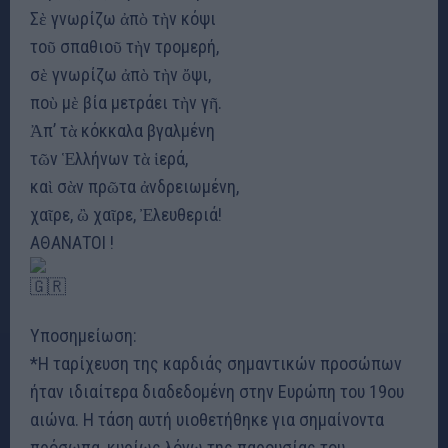
Σὲ γνωρίζω ἀπὸ τὴν κόψι
τοῦ σπαθιοῦ τὴν τρομερή,
σὲ γνωρίζω ἀπὸ τὴν ὄψι,
ποὺ μὲ βία μετράει τὴν γῆ.
Ἀπ’ τὰ κόκκαλα βγαλμένη
τῶν Ἑλλήνων τὰ ἱερά,
καὶ σὰν πρῶτα ἀνδρειωμένη,
χαῖρε, ὢ χαῖρε, Ἐλευθεριά!
ΑΘΑΝΑΤΟΙ !
Υποσημείωση:
*Η ταρίχευση της καρδιάς σημαντικών προσώπων
ήταν ιδιαίτερα διαδεδομένη στην Ευρώπη του 19ου
αιώνα. Η τάση αυτή υιοθετήθηκε για σημαίνοντα
πρόσωπα, κυρίως λόγω της παρουσίας του