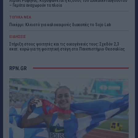
Λιμάνι Ραφήνας: Κορυφώνεται η έξοδος του Δεκαπενταύγουστου
– Γεμάτα αναχωρούν τα πλοία
ΤΟΠΙΚΑ ΝΕΑ
Πικέρμι: Κλειστό για καλοκαιρινές διακοπές το Sojo Lab
ΕΙΔΗΣΕΙΣ
Στήριξη στους φοιτητές και τις οικογένειές τους: Σχεδόν 2,3
εκατ. ευρώ για τη φοιτητική στέγη στο Πανεπιστήμιο Θεσσαλίας
RPN.GR