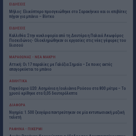
ΕΙΔΗΣΕΙΣ
Μήλος: Ελικόπτερο προσγειώθηκε στο Σαρακήνικο και οι επιβάτες
πήγαν για μπάνιο – Βίντεο
ΕΙΔΗΣΕΙΣ
Καλλιθέα: Στην κυκλοφορία από τη Δευτέρα η Παλαιά Λεωφόρος
Ποσειδώνος- Ολοκληρώθηκαν οι εργασίες στις νέες γέφυρες του
Ιλισσού
ΜΑΡΑΘΩΝΑΣ - ΝΕΑ ΜΑΚΡΗ
Αττική: Οι 17 παραλίες με Γαλάζια Σημαία – Σε ποιες ακτές
απαγορεύεται το μπάνιο
ΑΘΛΗΤΙΚΑ
Παγκόσμιο U20: Ασημένια η Ιουλιάννα Ρούσου στα 800 μέτρα – Το
χρυσό κρίθηκε στα 0,05 δευτερόλεπτα
ΔΙΑΦΟΡΑ
Νιγηρία: 1.500 ζευγάρια παντρεύτηκαν σε μία εντυπωσιακή μαζική
τελετή
ΡΑΦΗΝΑ - ΠΙΚΕΡΜΙ