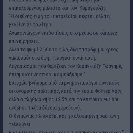
επικαλούμενος μάλιστα και τον Καραγκιόζη:
”Η διεθνής τιμή του πετρελαίου πέφτει, αλλά η
βενζίνη 2ε το λίτρο.
Ανακοινώνουν επιδοτήσεις στο ρεύμα σε κάποιες
επιχειρήσεις.
Αλλά το ψωμί 2.60ε το κιλό, όλα τα τρόφιμα, κρέας,
γάλα, λάδι στα ύψη. Τι λογική είναι αυτή;
Λογαριασμοί που θυμίζουν τον Καραγκιόζη ΄’φάγαμε,
ήπιαμε και νηστικοί κοιμηθήκαμε΄΄.
Ευτυχώς βγήκαμε από τα μνημόνια, λόγω συνεπούς
οικονομικής πολιτικής, κατά την κυρία Φοντερ Λάιν,
αλλά ο πληθωρισμός 12,5%,και το επιτόκιο euribor
ανέβηκε 1%(τα δάνεια χορεύουν).
Ο Χειμώνας πλησιάζει και η καλοκαιρινή ραστώνη
τελειώνει.
Ε ρε γλέντια!! που λέει και ο συμπαθής Καραγκιόζης.”