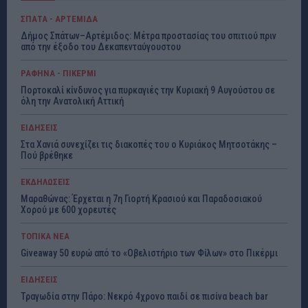
ΣΠΑΤΑ - ΑΡΤΕΜΙΔΑ
Δήμος Σπάτων–Αρτέμιδος: Μέτρα προστασίας του σπιτιού πριν
από την έξοδο του Δεκαπενταύγουστου
ΡΑΦΗΝΑ - ΠΙΚΕΡΜΙ
Πορτοκαλί κίνδυνος για πυρκαγιές την Κυριακή 9 Αυγούστου σε
όλη την Ανατολική Αττική
ΕΙΔΗΣΕΙΣ
Στα Χανιά συνεχίζει τις διακοπές του ο Κυριάκος Μητσοτάκης –
Πού βρέθηκε
ΕΚΔΗΛΩΣΕΙΣ
Μαραθώνας: Έρχεται η 7η Γιορτή Κρασιού και Παραδοσιακού
Χορού με 600 χορευτές
ΤΟΠΙΚΑ ΝΕΑ
Giveaway 50 ευρώ από το «Οβελιστήριο των Φίλων» στο Πικέρμι
ΕΙΔΗΣΕΙΣ
Τραγωδία στην Πάρο: Νεκρό 4χρονο παιδί σε πισίνα beach bar