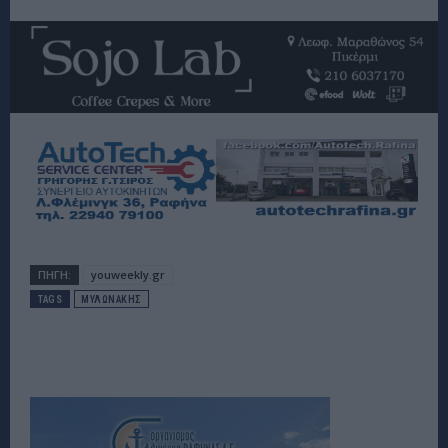
ΠΗΓΗ:
youweekly.gr
TAGS
ΜΥΛΩΝΑΚΗΣ