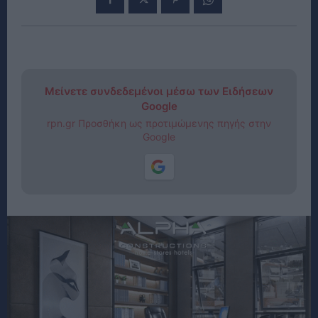
Μείνετε συνδεδεμένοι μέσω των Ειδήσεων
Google
rpn.gr Προσθήκη ως προτιμώμενης πηγής στην
Google