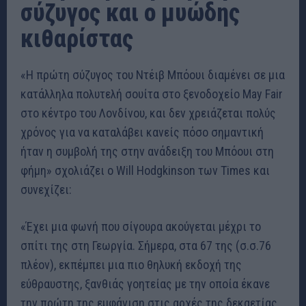
σύζυγος και ο μυώδης
κιθαρίστας
«Η πρώτη σύζυγος του Ντέιβ Μπόουι διαμένει σε μια
κατάλληλα πολυτελή σουίτα στο ξενοδοχείο May Fair
στο κέντρο του Λονδίνου, και δεν χρειάζεται πολύς
χρόνος για να καταλάβει κανείς πόσο σημαντική
ήταν η συμβολή της στην ανάδειξη του Μπόουι στη
φήμη» σχολιάζει ο Will Hodgkinson των Times και
συνεχίζει:
«Έχει μια φωνή που σίγουρα ακούγεται μέχρι το
σπίτι της στη Γεωργία. Σήμερα, στα 67 της (σ.σ.76
πλέον), εκπέμπει μια πιο θηλυκή εκδοχή της
εύθραυστης, ξανθιάς γοητείας με την οποία έκανε
την πρώτη της εμφάνιση στις αρχές της δεκαετίας