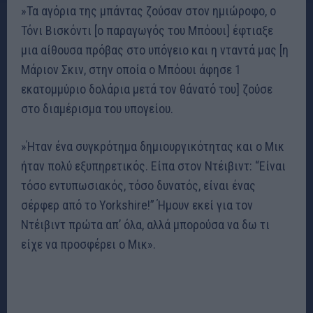
»Τα αγόρια της μπάντας ζούσαν στον ημιώροφο, ο
Τόνι Βισκόντι [ο παραγωγός του Μπόουι] έφτιαξε
μια αίθουσα πρόβας στο υπόγειο και η νταντά μας [η
Μάριον Σκιν, στην οποία ο Μπόουι άφησε 1
εκατομμύριο δολάρια μετά τον θάνατό του] ζούσε
στο διαμέρισμα του υπογείου.
»Ήταν ένα συγκρότημα δημιουργικότητας και ο Μικ
ήταν πολύ εξυπηρετικός. Είπα στον Ντέιβιντ: “Είναι
τόσο εντυπωσιακός, τόσο δυνατός, είναι ένας
σέρφερ από το Yorkshire!” Ήμουν εκεί για τον
Ντέιβιντ πρώτα απ’ όλα, αλλά μπορούσα να δω τι
είχε να προσφέρει ο Μικ».