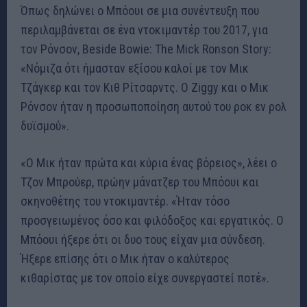
Όπως δηλώνει ο Μπόουι σε μια συνέντευξη που
περιλαμβάνεται σε ένα ντοκιμαντέρ του 2017, για
τον Ρόνσον, Beside Bowie: The Mick Ronson Story:
«Νόμιζα ότι ήμασταν εξίσου καλοί με τον Μικ
Τζάγκερ και τον Κιθ Ρίτσαρντς. Ο Ziggy και ο Μικ
Ρόνσον ήταν η προσωποποίηση αυτού του ροκ εν ρολ
δυϊσμού».
«Ο Μικ ήταν πρώτα και κύρια ένας βόρειος», λέει ο
Τζον Μπρούερ, πρώην μάνατζερ του Μπόουι και
σκηνοθέτης του ντοκιμαντέρ. «Ήταν τόσο
προσγειωμένος όσο και φιλόδοξος και εργατικός. Ο
Μπόουι ήξερε ότι οι δυο τους είχαν μια σύνδεση.
Ήξερε επίσης ότι ο Μικ ήταν ο καλύτερος
κιθαρίστας με τον οποίο είχε συνεργαστεί ποτέ».