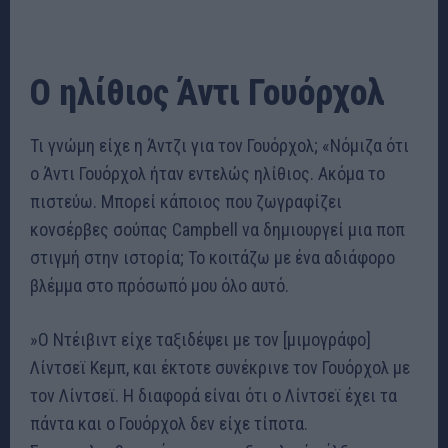
Ο ηλίθιος Άντι Γουόρχολ
Τι γνώμη είχε η Άντζι για τον Γουόρχολ; «Νόμιζα ότι
ο Άντι Γουόρχολ ήταν εντελώς ηλίθιος. Ακόμα το
πιστεύω. Μπορεί κάποιος που ζωγραφίζει
κονσέρβες σούπας Campbell να δημιουργεί μια ποπ
στιγμή στην ιστορία; Το κοιτάζω με ένα αδιάφορο
βλέμμα στο πρόσωπό μου όλο αυτό.
»Ο Ντέιβιντ είχε ταξιδέψει με τον [μιμογράφο]
Λίντσεϊ Κεμπ, και έκτοτε συνέκρινε τον Γουόρχολ με
τον Λίντσεϊ. Η διαφορά είναι ότι ο Λίντσεϊ έχει τα
πάντα και ο Γουόρχολ δεν είχε τίποτα.