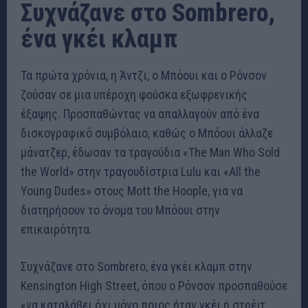
Συχνάζανε στο Sombrero,
ένα γκέι κλαμπ
Τα πρώτα χρόνια, η Άντζι, ο Μπόουι και ο Ρόνσον
ζούσαν σε μια υπέροχη φούσκα εξωφρενικής
έξαψης. Προσπαθώντας να απαλλαγούν από ένα
δισκογραφικό συμβόλαιο, καθώς ο Μπόουι άλλαζε
μάνατζερ, έδωσαν τα τραγούδια «The Man Who Sold
the World» στην τραγουδίστρια Lulu και «All the
Young Dudes» στους Mott the Hoople, για να
διατηρήσουν το όνομα του Μπόουι στην
επικαιρότητα.
Συχνάζανε στο Sombrero, ένα γκέι κλαμπ στην
Kensington High Street, όπου ο Ρόνσον προσπαθούσε
«να καταλάβει όχι μόνο ποιος ήταν γκέι ή στρέιτ,