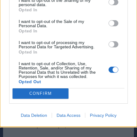
I want to opt-out of the Sharing of my
personal data.
χαρακτηριστεί ως one-hit wonder μετά το Space
Opted In
Oddity το 1969, σχεδίαζε τρόπους για να κάνει ξανά
I want to opt-out of the Sale of my
εντύπωση.
Personal Data.
Opted In
I want to opt-out of processing my
Ο Ντέιβιντ Μπόουι, ο Ζόουι καιη νταντά, Μάριον Σκιν / Wikimedia Commons
Personal Data for Targeted Advertising.
Opted In
Η δυναμική συγκατοίκηση
I want to opt-out of Collection, Use,
Retention, Sale, and/or Sharing of my
και η νταντά τους
Personal Data that Is Unrelated with the
Purposes for which it was collected.
Opted Out
«Αγόρασα το Haddon Hall από δύο καθηγητές που
CONFIRM
είχαν 18 γάτες» λέει η Άντζι. «Το σπίτι ήταν γεμάτο
φυτά, οπότε μπορείτε να φανταστείτε τι έκαναν οι
Data Deletion
Data Access
Privacy Policy
γάτες. Νόμιζαν ότι ήταν έξω. Αλλά όταν το καθάρισα,
ένιωσα ότι ήταν δικό μας.