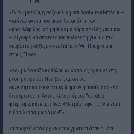
«Εν τω μεταξύ, η σεξουαλική ασυδοσία του Μπόουι —
για έναν άντρα που υποτίθεται ότι ήταν
ομοφυλόφιλος, κοιμήθηκε με πάρα πολλές γυναίκες
— σίγουρα θα αποτελούσε πρόκληση για μια πιο
συμβατική σύζυγο» σχολιάζει ο Will Hodgkinson
στους Times.
«Δεν με ένοιαζε καθόλου αν κάποιος έμπαινε στη
μέση μου με τον Ντέιβιντ, αρκεί να
συνειδητοποιούσε ότι εγώ ήμουν η βασίλισσα» θα
διευκρινίσει η Άντζι. «Σκεφτόμουν “εντάξει,
φλέρταρε, κάνε ό,τι θες. Αλλά μάντεψε τι; Εγώ είμαι
η βασίλισσα, μωρό μου!”»
Τα προβλήματα άρχισαν πραγματικά όταν ο Τόνι