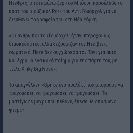
ΝτεΦρις, ο τότε μάνατζερ του Μπόουι, προσέλαβε το
καστ του μιούζικαλ Pork του Άντι Γουόρχολ για να
διευθύνει το γραφείο του στη Νέα Υόρκη.
«Οι άνθρωποι του Γουόρχολ ήταν υπέροχοι ως
διασκεδαστές, αλλά ξεζούμιζαν τον Ντέιβιντ.
σωματικά. Ποτέ δεν συγχώρεσα τον Τόνι για αυτό
και έγραψα ένα κακό ποίημα για την πάρτη του, με
τίτλο Kinky Big Nose».
Το απαγγέλλει: «Βρήκε ένα πουλάκι που μπορούσε να
τραγουδάει, να τραγουδάει, να τραγουδάει. Το
μαστίγωσε μέχρι που πέθανε, έπεσε με σπασμένο
φτερό».