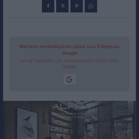
Μείνετε συνδεδεμένοι μέσω των Ειδήσεων
Google
rpn.gr Προσθήκη ως προτιμώμενης πηγής στην
Google