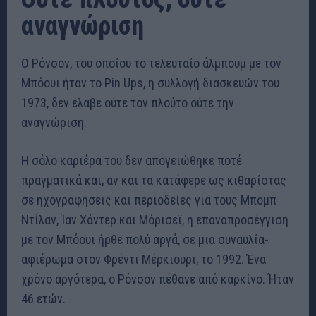
αναγνώριση
Ο Ρόνσον, του οποίου το τελευταίο άλμπουμ με τον
Μπόουι ήταν το Pin Ups, η συλλογή διασκευών του
1973, δεν έλαβε ούτε τον πλούτο ούτε την
αναγνώριση.
Η σόλο καριέρα του δεν απογειώθηκε ποτέ
πραγματικά και, αν και τα κατάφερε ως κιθαρίστας
σε ηχογραφήσεις και περιοδείες για τους Μπομπ
Ντίλαν, Ίαν Χάντερ και Μόρισεϊ, η επαναπροσέγγιση
με τον Μπόουι ήρθε πολύ αργά, σε μια συναυλία-
αφιέρωμα στον Φρέντι Μέρκιουρι, το 1992. Ένα
χρόνο αργότερα, ο Ρόνσον πέθανε από καρκίνο. Ήταν
46 ετών.