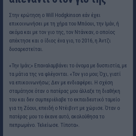
Στην ερώτηση ο Will Hodgkinson εάν έχει
επικοινωνήσει με τη χήρα του Μπόουι, την Ιμάν, ή
ακόμα και με τον γιο της, τον Ντάνκαν, ο οποίος
απέκτησε και ο ίδιος ένα γιο, το 2016, η Άντζι
δυσαρεστείται.
«Την Ιμάν;» Επαναλαμβάνει το όνομα με δυσπιστία, με
τα μάτια της να φλέγονται. «Τον γιο μου; Όχι, γιατί
να επικοινωνήσω; Δεν με ενδιαφέρει. Η σχέση
σταμάτησε όταν ο πατέρας μου άλλαξε τη διαθήκη
του και δεν συμπεριέλαβε το εκπαιδευτικό ταμείο
για τη Ζόουι, επειδή ο Ντέιβιντ με χώρισε. Όταν ο
πατέρας μου το έκανε αυτό, ακολούθησα το
πεπρωμένο. Τελείωσε. Τίποτα».