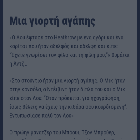
Μια γιορτή αγάπης
«Ο Λου έφτασε στο Heathrow με ένα αγόρι και ένα
κορίτσι που ήταν αδελφός και αδελφή και είπε:
“Έχετε γνωρίσει τον φίλο και τη φίλη μου;”» θυμάται
η Άντζι.
«Στο στούντιο ήταν μια γιορτή αγάπης. Ο Μικ ήταν
στην κονσόλα, ο Ντέιβιντ ήταν δίπλα του και ο Μικ
είπε στον Λου: “Όταν πρόκειται για ηχογράφηση,
ίσως θέλεις να έχεις την κιθάρα σου κουρδισμένη”.
Εντυπωσίασε πολύ τον Λου»
Ο πρώην μάνατζερ του Μπόουι, Τζον Μπρούερ,