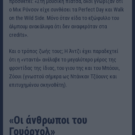
προσθέτει: «Στη μουσική πιάτσα, όλοι γνώριζαν ότι
ο Μικ Ρόνσον είχε συνθέσει τα Perfect Day και Walk
on the Wild Side. Μόνο όταν είδα το εξώφυλλο του
άλμπουμ ανακάλυψα ότι δεν αναφερόταν στα
credits».
Και ο τρόπος ζωής τους; Η Άντζι έχει παραδεχτεί
ότι η «νταντά» ανέλαβε το μεγαλύτερο μέρος της
φροντίδας της ίδιας, του γιου της και του Μπόουι,
Ζόουι (γνωστού σήμερα ως Ντάνκαν Τζόουνς και
επιτυχημένου σκηνοθέτη).
«Οι άνθρωποι του
Γουόρχολ»