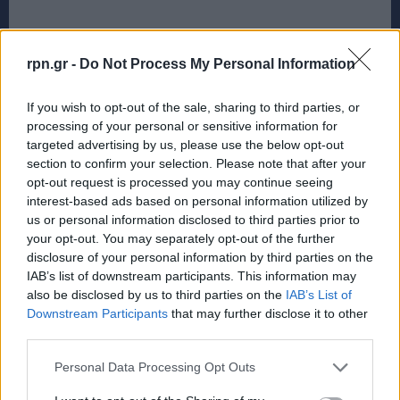
Η Άντζι, ο Ντέιβιντ και ο
rpn.gr -
Do Not Process My Personal Information
Μικ μετακόμισαν μαζί
If you wish to opt-out of the sale, sharing to third parties, or
processing of your personal or sensitive information for
targeted advertising by us, please use the below opt-out
Ο Ρόνσον αποτελεί ένα συναρπαστικό κεφάλαιο
section to confirm your selection. Please note that after your
στην ιστορία του Μπόουι. Αφού η Άντζι και ο
opt-out request is processed you may continue seeing
Ντέιβιντ επισκέφτηκαν τον κιθαρίστα στο σπίτι της
interest-based ads based on personal information utilized by
us or personal information disclosed to third parties prior to
μητέρας του, Μίνι, στο Hull και η Άντζι υποσχέθηκε
your opt-out. You may separately opt-out of the further
στη Μίνι ότι θα σιδέρωνε τα πουκάμισα του γιου της
disclosure of your personal information by third parties on the
και θα τον εμπόδιζε να πέσει θύμα των κακών
IAB’s list of downstream participants. This information may
also be disclosed by us to third parties on the
IAB’s List of
συνηθειών του rock’n’roll, ο Ρόνσον μετακόμισε για
Downstream Participants
that may further disclose it to other
να ζήσει με το ζευγάρι στο Haddon Hall.
third parties.
Personal Data Processing Opt Outs
Ήταν ένα τεράστιο βικτοριανό σπίτι στα προάστια
του Beckenham, όπου ο Μπόουι, που είχε