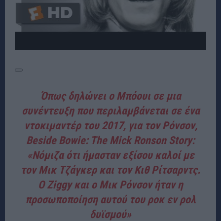
Όπως δηλώνει ο Μπόουι σε μια
συνέντευξη που περιλαμβάνεται σε ένα
ντοκιμαντέρ του 2017, για τον Ρόνσον,
Beside Bowie: The Mick Ronson Story:
«Νόμιζα ότι ήμασταν εξίσου καλοί με
τον Μικ Τζάγκερ και τον Κιθ Ρίτσαρντς.
Ο Ziggy και ο Μικ Ρόνσον ήταν η
προσωποποίηση αυτού του ροκ εν ρολ
δυϊσμού»