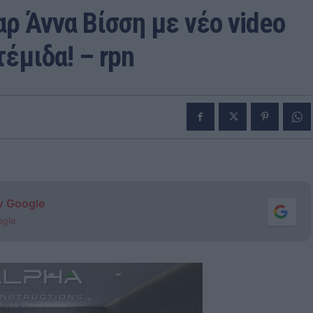
ρ Άννα Βίσση με νέο video
τέμιδα! – rpn
ν Google
ogle