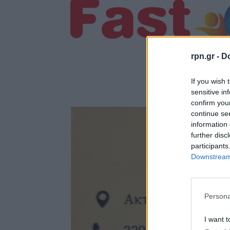
rpn.gr -
Do
If you wish 
sensitive in
confirm you
continue se
information 
further disc
participants
Downstream 
Persona
I want t