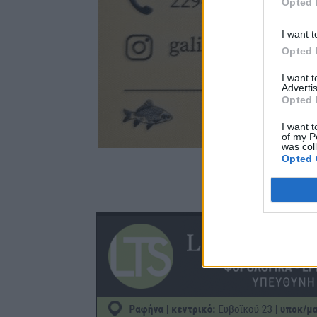
Opted 
I want t
Opted 
I want 
Advertis
Opted 
I want t
of my P
was col
Opted 