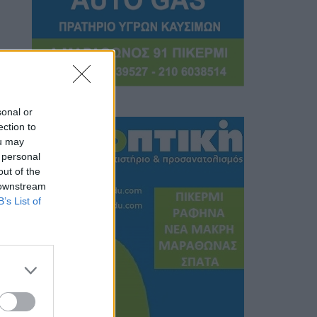
sonal or
ection to
ou may
 personal
out of the
 downstream
B’s List of