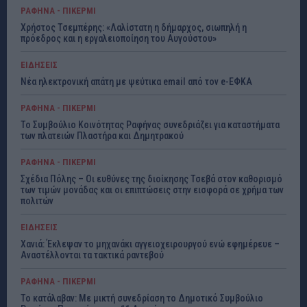
ΡΑΦΗΝΑ - ΠΙΚΕΡΜΙ
Χρήστος Τσεμπέρης: «Λαλίστατη η δήμαρχος, σιωπηλή η
πρόεδρος και η εργαλειοποίηση του Αυγούστου»
ΕΙΔΗΣΕΙΣ
Νέα ηλεκτρονική απάτη με ψεύτικα email από τον e-ΕΦΚΑ
ΡΑΦΗΝΑ - ΠΙΚΕΡΜΙ
Το Συμβούλιο Κοινότητας Ραφήνας συνεδριάζει για καταστήματα
των πλατειών Πλαστήρα και Δημητρακού
ΡΑΦΗΝΑ - ΠΙΚΕΡΜΙ
Σχέδια Πόλης – Οι ευθύνες της διοίκησης Τσεβά στον καθορισμό
των τιμών μονάδας και οι επιπτώσεις στην εισφορά σε χρήμα των
πολιτών
ΕΙΔΗΣΕΙΣ
Χανιά: Έκλεψαν το μηχανάκι αγγειοχειρουργού ενώ εφημέρευε –
Αναστέλλονται τα τακτικά ραντεβού
ΡΑΦΗΝΑ - ΠΙΚΕΡΜΙ
Το κατάλαβαν: Με μικτή συνεδρίαση το Δημοτικό Συμβούλιο