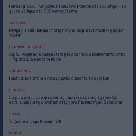
Παγκόσμιο U20: Ασημένια η Ιουλιάννα Ρούσου στα 800 μέτρα – Το
χρυσό κρίθηκε στα 0,05 δευτερόλεπτα
ΔΙΑΦΟΡΑ
Νιγηρία: 1.500 ζευγάρια παντρεύτηκαν σε μία εντυπωσιακή μαζική
τελετή
ΡΑΦΗΝΑ - ΠΙΚΕΡΜΙ
Λιμάνι Ραφήνας: Κορυφώνεται η έξοδος του Δεκαπενταύγουστου
– Γεμάτα αναχωρούν τα πλοία
ΤΟΠΙΚΑ ΝΕΑ
Πικέρμι: Κλειστό για καλοκαιρινές διακοπές το Sojo Lab
ΕΙΔΗΣΕΙΣ
Στήριξη στους φοιτητές και τις οικογένειές τους: Σχεδόν 2,3
εκατ. ευρώ για τη φοιτητική στέγη στο Πανεπιστήμιο Θεσσαλίας
ΖΩΔΙΑ
Τα ζώδια σήμερα Κυριακή 9/8
ΚΑΙΡΟΣ