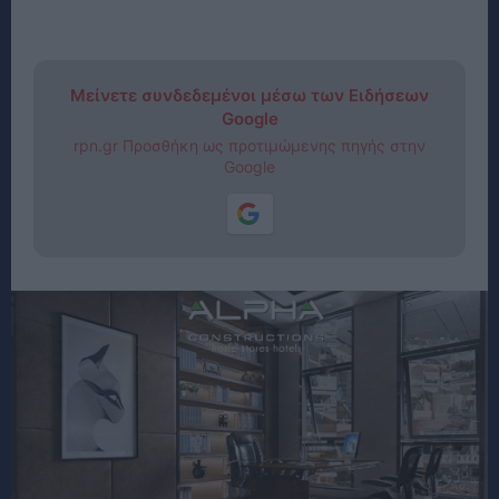
Μείνετε συνδεδεμένοι μέσω των Ειδήσεων
Google
rpn.gr Προσθήκη ως προτιμώμενης πηγής στην
Google