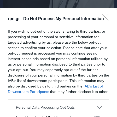
rpn.gr -
Do Not Process My Personal Information
If you wish to opt-out of the sale, sharing to third parties, or
processing of your personal or sensitive information for
targeted advertising by us, please use the below opt-out
section to confirm your selection. Please note that after your
Κσι ο δεύτερος νικητής για το ταξίδι στο όμορφο Καρπενήσι στο Emocion Resort
opt-out request is processed you may continue seeing
Βασίλης Τζάμπος
interest-based ads based on personal information utilized by
us or personal information disclosed to third parties prior to
your opt-out. You may separately opt-out of the further
disclosure of your personal information by third parties on the
IAB’s list of downstream participants. This information may
also be disclosed by us to third parties on the
IAB’s List of
Downstream Participants
that may further disclose it to other
third parties.
Μείνετε συνδεδεμένοι μέσω των Ειδήσεων
Personal Data Processing Opt Outs
Google