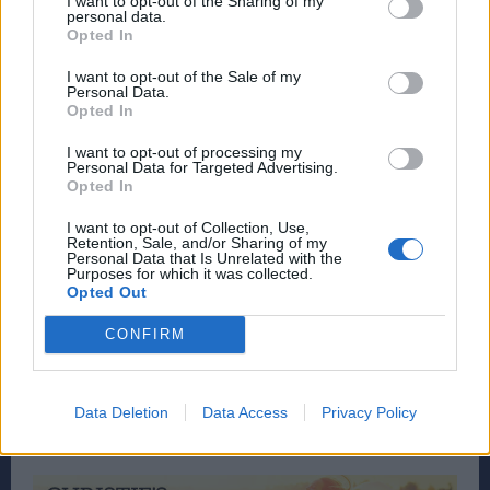
I want to opt-out of the Sharing of my
rpn.gr Προσθήκη ως προτιμώμενης πηγής στην
personal data.
Google
Opted In
I want to opt-out of the Sale of my
Personal Data.
Opted In
I want to opt-out of processing my
Personal Data for Targeted Advertising.
Opted In
I want to opt-out of Collection, Use,
Retention, Sale, and/or Sharing of my
Personal Data that Is Unrelated with the
Purposes for which it was collected.
Opted Out
CONFIRM
Data Deletion
Data Access
Privacy Policy