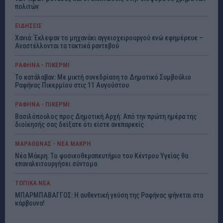
πολιτών
ΕΙΔΗΣΕΙΣ
Χανιά: Έκλεψαν το μηχανάκι αγγειοχειρουργού ενώ εφημέρευε –
Αναστέλλονται τα τακτικά ραντεβού
ΡΑΦΗΝΑ - ΠΙΚΕΡΜΙ
Το κατάλαβαν: Με μικτή συνεδρίαση το Δημοτικό Συμβούλιο
Ραφήνας Πικερμίου στις 11 Αυγούστου
ΡΑΦΗΝΑ - ΠΙΚΕΡΜΙ
Βασιλόπουλος προς Δημοτική Αρχή: Από την πρώτη ημέρα της
διοίκησής σας δείξατε ότι είστε ανεπαρκείς
ΜΑΡΑΘΩΝΑΣ - ΝΕΑ ΜΑΚΡΗ
Νέα Μάκρη: Το φυσικοθεραπευτήριο του Κέντρου Υγείας θα
επαναλειτουργήσει σύντομα
ΤΟΠΙΚΑ ΝΕΑ
ΜΠΑΡΜΠΑΒΑΓΓΟΣ: Η αυθεντική γεύση της Ραφήνας ψήνεται στα
κάρβουνα!