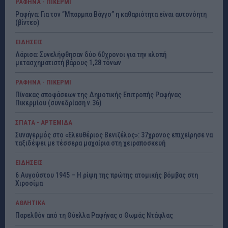
ΡΑΦΗΝΑ - ΠΙΚΕΡΜΙ
Ραφήνα: Για τον ”Μπαρμπα Βάγγο” η καθαριότητα είναι αυτονόητη
(βίντεο)
ΕΙΔΗΣΕΙΣ
Λάρισα: Συνελήφθησαν δύο 60χρονοι για την κλοπή
μετασχηματιστή βάρους 1,28 τόνων
ΡΑΦΗΝΑ - ΠΙΚΕΡΜΙ
Πίνακας αποφάσεων της Δημοτικής Επιτροπής Ραφήνας
Πικερμίου (συνεδρίαση ν.36)
ΣΠΑΤΑ - ΑΡΤΕΜΙΔΑ
Συναγερμός στο «Ελευθέριος Βενιζέλος»: 37χρονος επιχείρησε να
ταξιδέψει με τέσσερα μαχαίρια στη χειραποσκευή
ΕΙΔΗΣΕΙΣ
6 Αυγούστου 1945 – Η ρίψη της πρώτης ατομικής βόμβας στη
Χιροσίμα
ΑΘΛΗΤΙΚΑ
Παρελθόν από τη Θύελλα Ραφήνας ο Θωμάς Ντάφλας