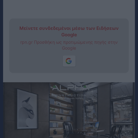
Μείνετε συνδεδεμένοι μέσω των Ειδήσεων
Google
rpn.gr Προσθήκη ως προτιμώμενης πηγής στην
Google