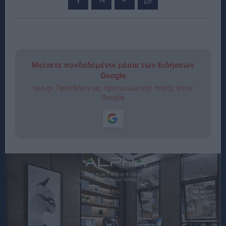
Μείνετε συνδεδεμένοι μέσω των Ειδήσεων
Google
rpn.gr Προσθήκη ως προτιμώμενης πηγής στην
Google