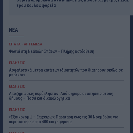
Θερινά δρομολόγια στα ΜΜΜ: Πώς κινούνται μετρό, ΗΣΑΠ,
τραμ και λεωφορεία
ΝΕΑ
ΣΠΑΤΑ - ΑΡΤΕΜΙΔΑ
Φωτιά στη Νεάπολη Σπάτων – Πλήρης κατάσβεση
ΕΙΔΗΣΕΙΣ
Ασφαλιστικά μέτρα κατά των ιδιοκτητών που διατηρούν σκύλο σε
μπαλκόνι
ΕΙΔΗΣΕΙΣ
Αποζημιώσεις πυρόπληκτων: Από σήμερα οι αιτήσεις στους
δήμους – Ποσά και δικαιολογητικά
ΕΙΔΗΣΕΙΣ
«Εξοικονομώ – Επιχειρώ»: Παράταση έως τις 30 Νοεμβρίου για
περισσότερες από 400 επιχειρήσεις