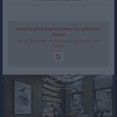
Μείνετε συνδεδεμένοι μέσω των Ειδήσεων
Google
rpn.gr Προσθήκη ως προτιμώμενης πηγής στην
Google