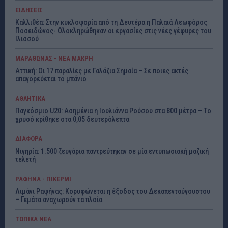
ΕΙΔΗΣΕΙΣ
Καλλιθέα: Στην κυκλοφορία από τη Δευτέρα η Παλαιά Λεωφόρος
Ποσειδώνος- Ολοκληρώθηκαν οι εργασίες στις νέες γέφυρες του
Ιλισσού
ΜΑΡΑΘΩΝΑΣ - ΝΕΑ ΜΑΚΡΗ
Αττική: Οι 17 παραλίες με Γαλάζια Σημαία – Σε ποιες ακτές
απαγορεύεται το μπάνιο
ΑΘΛΗΤΙΚΑ
Παγκόσμιο U20: Ασημένια η Ιουλιάννα Ρούσου στα 800 μέτρα – Το
χρυσό κρίθηκε στα 0,05 δευτερόλεπτα
ΔΙΑΦΟΡΑ
Νιγηρία: 1.500 ζευγάρια παντρεύτηκαν σε μία εντυπωσιακή μαζική
τελετή
ΡΑΦΗΝΑ - ΠΙΚΕΡΜΙ
Λιμάνι Ραφήνας: Κορυφώνεται η έξοδος του Δεκαπενταύγουστου
– Γεμάτα αναχωρούν τα πλοία
ΤΟΠΙΚΑ ΝΕΑ