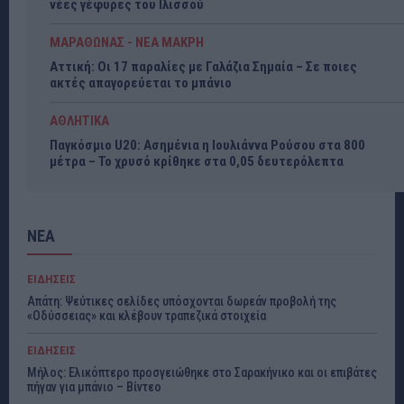
νέες γέφυρες του Ιλισσού
ΜΑΡΑΘΩΝΑΣ - ΝΕΑ ΜΑΚΡΗ
Αττική: Οι 17 παραλίες με Γαλάζια Σημαία – Σε ποιες
ακτές απαγορεύεται το μπάνιο
ΑΘΛΗΤΙΚΑ
Παγκόσμιο U20: Ασημένια η Ιουλιάννα Ρούσου στα 800
μέτρα – Το χρυσό κρίθηκε στα 0,05 δευτερόλεπτα
ΝΕΑ
ΕΙΔΗΣΕΙΣ
Απάτη: Ψεύτικες σελίδες υπόσχονται δωρεάν προβολή της
«Οδύσσειας» και κλέβουν τραπεζικά στοιχεία
ΕΙΔΗΣΕΙΣ
Μήλος: Ελικόπτερο προσγειώθηκε στο Σαρακήνικο και οι επιβάτες
πήγαν για μπάνιο – Βίντεο