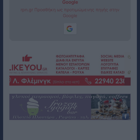
Google
rpn.gr Προσθήκη ως προτιμώμενης πηγής στην
Google