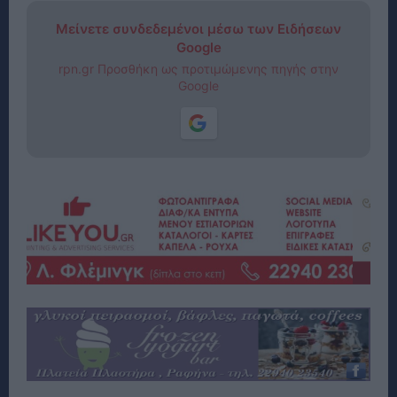
Μείνετε συνδεδεμένοι μέσω των Ειδήσεων
Google
rpn.gr Προσθήκη ως προτιμώμενης πηγής στην
Google