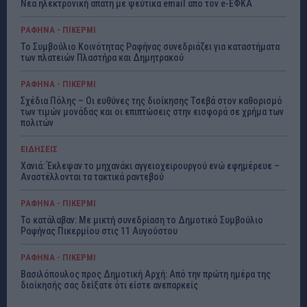
Νέα ηλεκτρονική απάτη με ψεύτικα email από τον e-ΕΦΚΑ
ΡΑΦΗΝΑ - ΠΙΚΕΡΜΙ
Το Συμβούλιο Κοινότητας Ραφήνας συνεδριάζει για καταστήματα
των πλατειών Πλαστήρα και Δημητρακού
ΡΑΦΗΝΑ - ΠΙΚΕΡΜΙ
Σχέδια Πόλης – Οι ευθύνες της διοίκησης Τσεβά στον καθορισμό
των τιμών μονάδας και οι επιπτώσεις στην εισφορά σε χρήμα των
πολιτών
ΕΙΔΗΣΕΙΣ
Χανιά: Έκλεψαν το μηχανάκι αγγειοχειρουργού ενώ εφημέρευε –
Αναστέλλονται τα τακτικά ραντεβού
ΡΑΦΗΝΑ - ΠΙΚΕΡΜΙ
Το κατάλαβαν: Με μικτή συνεδρίαση το Δημοτικό Συμβούλιο
Ραφήνας Πικερμίου στις 11 Αυγούστου
ΡΑΦΗΝΑ - ΠΙΚΕΡΜΙ
Βασιλόπουλος προς Δημοτική Αρχή: Από την πρώτη ημέρα της
διοίκησής σας δείξατε ότι είστε ανεπαρκείς