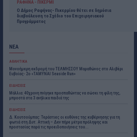
ΡΑΦΗΝΑ - ΠΙΚΕΡΜΙ
Ο Δήμος Ραφήνας- Πικερμίου θέτει σε δημόσια
διαβούλευση το Σχέδιο του Επιχειρησιακού
Προγράμματος
ΝΕΑ
ΑΘΛΗΤΙΚΑ
Μονοήμερη εκδρομή του ΤΕΛΜΗΣΣΟΥ Μαραθώνος στο Αλιβέρι
Ευβοίας- 2ο «ΤΑΜΥΝΑΙ Seaside Run»
ΕΙΔΗΣΕΙΣ
Μάλλια: 40χρονη πνίγηκε προσπαθώντας να σώσει τη φίλη της,
μπροστά στα 3 ανήλικα παιδιά της
ΕΙΔΗΣΕΙΣ
Δ. Κουτσούμπας: Τεράστιες οι ευθύνες της κυβέρνησης για τη
φωτιά στη Δυτ. Αττική – Δεν πήρε μέτρα πρόληψης και
προστασίας παρά τις προειδοποιήσεις του...